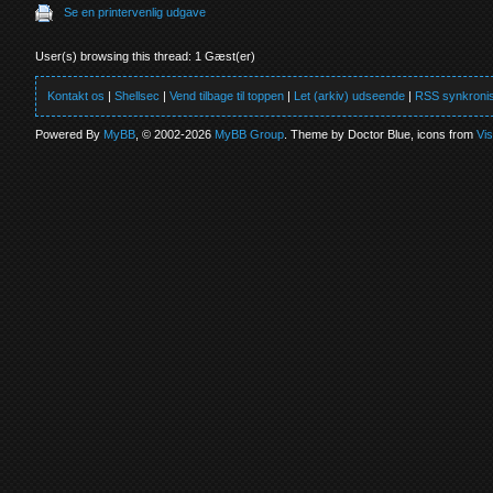
Se en printervenlig udgave
User(s) browsing this thread: 1 Gæst(er)
Kontakt os
|
Shellsec
|
Vend tilbage til toppen
|
Let (arkiv) udseende
|
RSS synkronis
Powered By
MyBB
, © 2002-2026
MyBB Group
. Theme by Doctor Blue, icons from
Vi