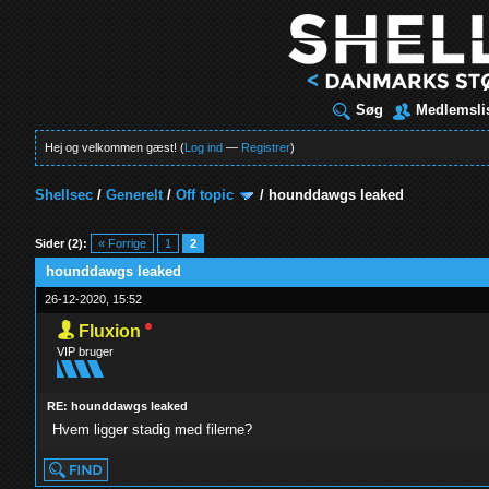
Søg
Medlemsli
Hej og velkommen gæst! (
Log ind
—
Registrer
)
Shellsec
/
Generelt
/
Off topic
/
hounddawgs leaked
t
Sider (2):
« Forrige
1
2
hounddawgs leaked
26-12-2020, 15:52
Fluxion
VIP bruger
RE: hounddawgs leaked
Hvem ligger stadig med filerne?