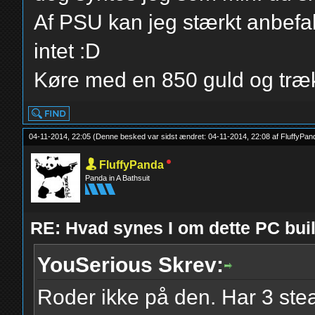
Af PSU kan jeg stærkt anbefa
intet :D
Køre med en 850 guld og trækk
04-11-2014, 22:05
(Denne besked var sidst ændret: 04-11-2014, 22:08 af
FluffyPan
FluffyPanda
Panda in A Bathsuit
RE: Hvad synes I om dette PC b
YouSerious Skrev:
Roder ikke på den. Har 3 stea