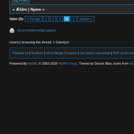
«
Ældre
|
Nyere
»
Sider (5):
« Forrige
1
2
3
4
5
Næste »
Se en printervenlig udgave
User(s) browsing this thread: 1 Gæst(er)
Kontakt os
|
Shellsec
|
Vend tilbage til toppen
|
Let (arkiv) udseende
|
RSS synkronis
Powered By
MyBB
, © 2002-2026
MyBB Group
. Theme by Doctor Blue, icons from
Vi