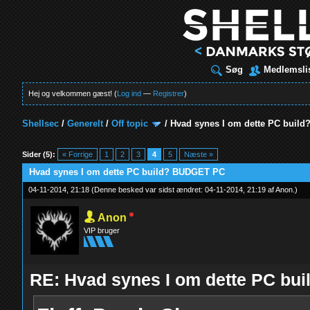
Søg
Medlemsli
Hej og velkommen gæst! (
Log ind
—
Registrer
)
Shellsec
/
Generelt
/
Off topic
/
Hvad synes I om dette PC buil
t
Sider (5):
« Forrige
1
2
3
4
5
Næste »
Hvad synes I om dette PC build? BUDGET PC
04-11-2014, 21:18
(Denne besked var sidst ændret: 04-11-2014, 21:19 af
Anon
.
)
Anon
VIP bruger
RE: Hvad synes I om dette PC b