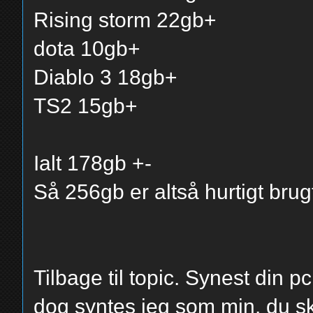
Rising storm 22gb+
dota 10gb+
Diablo 3 18gb+
TS2 15gb+
Ialt 178gb +-
Så 256gb er altså hurtigt brug
Tilbage til topic. Synest din pc
dog syntes jeg som min. du s