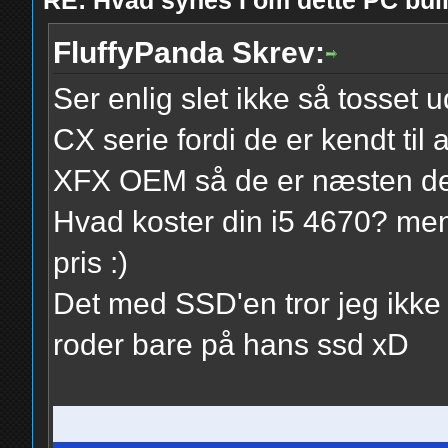
RE: Hvad synes I om dette PC b
FluffyPanda Skrev:
Ser enlig slet ikke så tosset u
CX serie fordi de er kendt til
XFX OEM så de er næsten de
Hvad koster din i5 4670? men
pris :)
Det med SSD'en tror jeg ikke 
roder bare på hans ssd xD