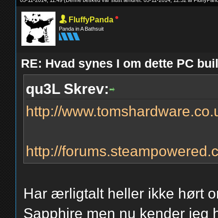
05-11-2014, 11:49
(Denne besked var sidst ændret: 05-11-2014, 12:32 af
FluffyPan
FluffyPanda
Panda in A Bathsuit
RE: Hvad synes I om dette PC b
qu3L Skrev:
http://www.tomshardware.co.
http://forums.steampowered.
Har ærligtalt heller ikke hørt
Sapphire men nu kender jeg h