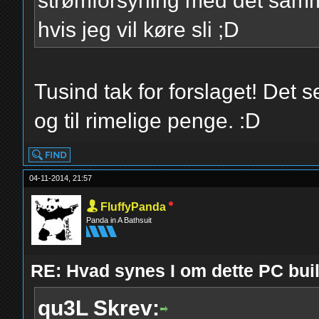
strømforsyning med det samme 
hvis jeg vil køre sli ;D
Tusind tak for forslaget! Det s
og til rimelige penge. :D
04-11-2014, 21:57
FluffyPanda
Panda in A Bathsuit
RE: Hvad synes I om dette PC b
qu3L Skrev: