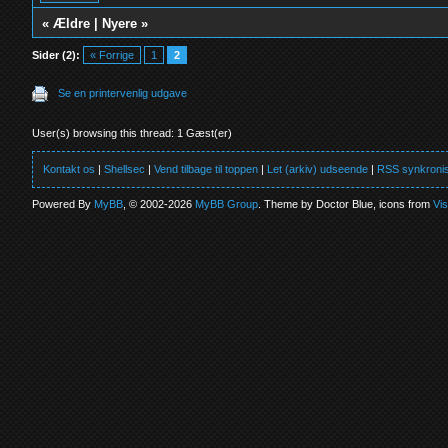
«
Ældre
|
Nyere
»
Sider (2):
« Forrige
1
2
Se en printervenlig udgave
User(s) browsing this thread: 1 Gæst(er)
Kontakt os
|
Shellsec
|
Vend tilbage til toppen
|
Let (arkiv) udseende
|
RSS synkronis
Powered By
MyBB
, © 2002-2026
MyBB Group
. Theme by Doctor Blue, icons from
Vi