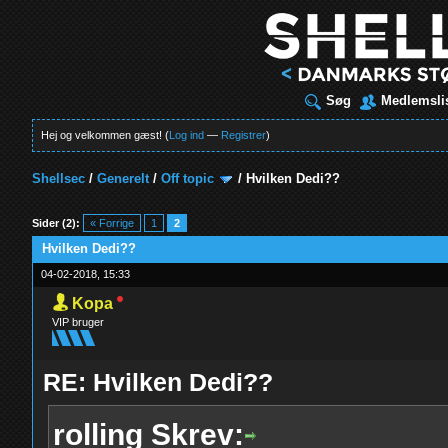
Søg
Medlemsli
Hej og velkommen gæst! (
Log ind
—
Registrer
)
Shellsec
/
Generelt
/
Off topic
/
Hvilken Dedi??
t
Sider (2):
« Forrige
1
2
Hvilken Dedi??
04-02-2018, 15:33
Kopa
VIP bruger
RE: Hvilken Dedi??
rolling Skrev: