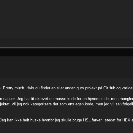
 Pretty much. Hvis du finder en eller anden guts projekt på GitHub og vælger 
napper. Jeg har tit skrevet en masse kode for en hjemmeside, men mangler en 
tet, vil jeg nok kategorisere det som ens egen kode, men jeg vil selvfølgeli
g kan ikke helt huske hvorfor jeg skulle bruge HSL farver i stedet for HEX ell