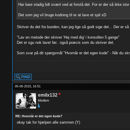
Har bare stadig lidt svært ved at forstå det. For er der så ikke st
Det som jeg vil bruge kodning til er at lave et spil xD
Skriver du det fra bunden, kan jeg lige så godt sige det... Der er s
"Lav en metode der skriver 'Hej med dig' i konsollen 5 gange"
Det er sgu nok lavet før.. også præcis som du skriver det.
Som svar på dit spørgsmål "Hvornår er det egen kode" - Når du skri
yolo
05-06-2015, 16:51
emilx132
Medlem
RE: Hvornår er det egen kode?
okay tak for hjælpen alle sammen (Y)