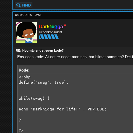
04-06-2015, 23:51
DarkNigga
Kebabkonsulent
RE: Hvornår er det egen kode?
Ens egen kode: At det er noget man selv har bikset sammen? Det i
Kode:
<?php
define("swag", true);
while(swag) {
echo "Darknigga for life!" . PHP_EOL;
}
?>