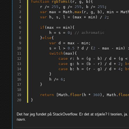
function
rgbToHsl
(
r
,
 g
,
 b
)
{
    r 
/=
255
,
 g 
/=
255
,
 b 
/=
255
;
var
 max 
=
 Math
.
max
(
r
,
 g
,
 b
)
,
 min 
=
 Mat
var
 h
,
 s
,
 l 
=
(
max 
+
 min
)
/
2
;
if
(
max 
==
 min
)
{
        h 
=
 s 
=
0
;
// achromatic
}
else
{
var
 d 
=
 max 
-
 min
;
        s 
=
 l 
>
0.5
?
 d 
/
(
2
-
 max 
-
 min
)
switch
(
max
)
{
case
 r
:
 h 
=
(
g 
-
 b
)
/
 d 
+
(
g 
<
case
 g
:
 h 
=
(
b 
-
 r
)
/
 d 
+
2
;
b
case
 b
:
 h 
=
(
r 
-
 g
)
/
 d 
+
4
;
b
}
        h 
/=
6
;
}
return
[
Math
.
floor
(
h 
*
360
)
,
 Math
.
floo
}
Det har jeg fundet på StackOverflow. Er det at stjæle? I teorien, ja.
navn.