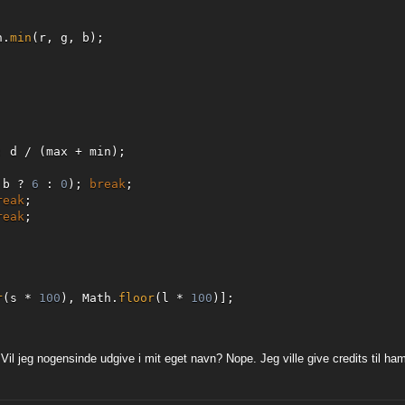
h
.
min
(
r
,
 g
,
 b
)
;
:
 d 
/
(
max 
+
 min
)
;
 b 
?
6
:
0
)
;
break
;
reak
;
reak
;
r
(
s 
*
100
)
,
 Math
.
floor
(
l 
*
100
)
]
;
 Vil jeg nogensinde udgive i mit eget navn? Nope. Jeg ville give credits til ha