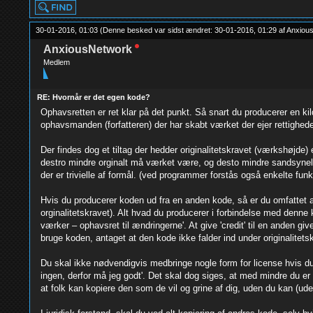
30-01-2016, 01:03
(Denne besked var sidst ændret: 30-01-2016, 01:29 af
Anxiou
AnxiousNetwork
Medlem
RE: Hvornår er det egen kode?
Ophavsretten er ret klar på det punkt. Så snart du producerer en ki
ophavsmanden (forfatteren) der har skabt værket der ejer rettigheder
Der findes dog et tiltag der hedder originalitetskravet (værkshøjde
destro mindre orginalt må værket være, og desto mindre sandsynelig
der er trivielle af formål. (ved programmer forstås også enkelte funk
Hvis du producerer koden ud fra en anden kode, så er du omfattet af 
orginalitetskravet). Alt hvad du producerer i forbindelse med denne
værker – ophavsret til ændringerne'. At give 'credit' til en anden giv
bruge koden, antaget at den kode ikke falder ind under originalitets
Du skal ikke nødvendigvis medbringe nogle form for license hvis du 
ingen, derfor må jeg godt'. Det skal dog siges, at med mindre du er 
at folk kan kopiere den som de vil og grine af dig, uden du kan (ud