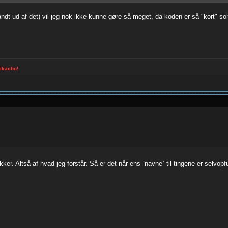
dt ud af det) vil jeg nok ikke kunne gøre så meget, da koden er så "kort" som
pikachu!
. Altså af hvad jeg forstår. Så er det når ens `navne` til tingene er selvopfu