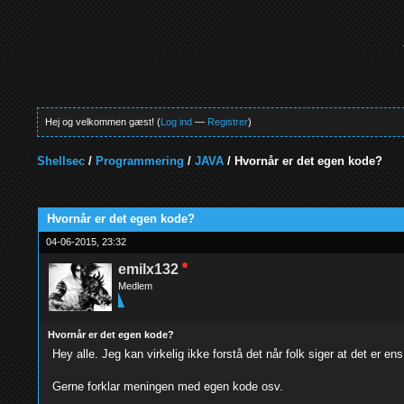
Hej og velkommen gæst! (
Log ind
—
Registrer
)
Shellsec
/
Programmering
/
JAVA
/
Hvornår er det egen kode?
0 Stemmer - 0 Gennemsnit
1
2
3
4
5
Hvornår er det egen kode?
04-06-2015, 23:32
emilx132
Medlem
Hvornår er det egen kode?
Hey alle. Jeg kan virkelig ikke forstå det når folk siger at det er en
Gerne forklar meningen med egen kode osv.