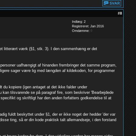
#8
Indlæg: 2
Registreret: Jan 2016
Omdømme:
0
et litterært værk (§1, stk. 3). I den sammenhæng er det
t to personer uafhængigt af hinanden frembringer det samme program,
idligere sager være lig med længden af kildekoden, for programmer
 du kopiere (igen antaget at det ikke falder under
u kan tilsvarende se på paragraf fire, som beskriver 'Bearbejdede
specifikt og skriftligt har den anden forfatters godkendelse til at
dig fuldt beskyttet under §1, der er ikke noget der hedder 'der var
sse ting, så er din kode praktisk talt allemandseje, i den forstand