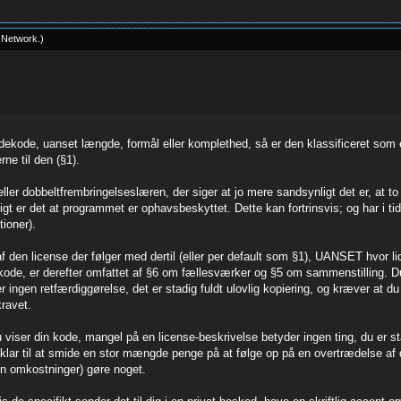
sNetwork
.
)
ldekode, uanset længde, formål eller komplethed, så er den klassificeret som 
ne til den (§1).
) eller dobbeltfrembringelseslæren, der siger at jo mere sandsynligt det er, a
t er det at programmet er ophavsbeskyttet. Dette kan fortrinsvis; og har i t
tioner).
den license der følger med dertil (eller per default som §1), UANSET hvor lidt
 kode, er derefter omfattet af §6 om fællesværker og §5 om sammenstilling. D
er ingen retfærdiggørelse, det er stadig fuldt ulovlig kopiering, og kræver at du 
kravet.
viser din kode, mangel på en license-beskrivelse betyder ingen ting, du er sta
klar til at smide en stor mængde penge på at følge op på en overtrædelse af di
en omkostninger) gøre noget.