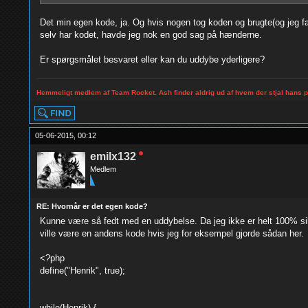
Det min egen kode, ja. Og hvis nogen tog koden og brugte(og jeg fan
selv har kodet, havde jeg nok en god sag på hænderne.
Er spørgsmålet besvaret eller kan du uddybe yderligere?
Hemmeligt medlem af Team Rocket. Ash finder aldrig ud af hvem der stjal hans 
05-06-2015, 00:12
emilx132
Medlem
RE: Hvornår er det egen kode?
Kunne være så fedt med en uddybelse. Da jeg ikke er helt 100% sikker
ville være en andens kode hvis jeg for eksempel gjorde sådan her.
<?php
define("Henrik", true);
while(Henrik) {