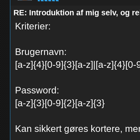
RE: Introduktion af mig selv, og r
Kriterier:
Brugernavn:
[a-z]{4}[0-9]{3}[a-z]|[a-z]{4}[0-
Password:
[a-z]{3}[0-9]{2}[a-z]{3}
Kan sikkert gøres kortere, men 