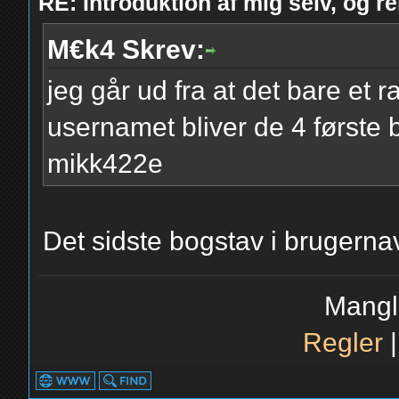
RE: Introduktion af mig selv, og r
M€k4 Skrev:
jeg går ud fra at det bare et
usernamet bliver de 4 første 
mikk422e
Det sidste bogstav i brugerna
Mangl
Regler