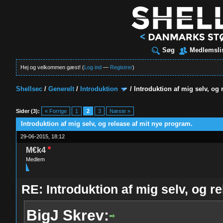
Søg
Medlemsli
Hej og velkommen gæst! (
Log ind
—
Registrer
)
Shellsec
/
Generelt
/
Introduktion
/
Introduktion af mig selv, og 
t
Sider (3):
« Forrige
1
2
3
Næste »
Introduktion af mig selv, og release af mit nye program.
29-06-2015, 18:12
M€k4
Medlem
RE: Introduktion af mig selv, og r
BigJ Skrev: