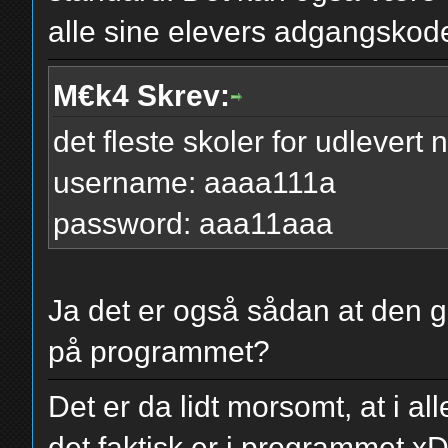
alle sine elevers adgangskode
M€k4 Skrev:
det fleste skoler for udlevert 
username: aaaa111a
password: aaa11aaa
Ja det er også sådan at den 
på programmet?
Det er da lidt morsomt, at i al
det faktisk er i programmet x