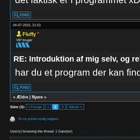
04-07-2015, 21:53
Fluffy
VIP bruger
RE: Introduktion af mig selv, og r
har du et program der kan fi
«
Ældre
|
Nyere
»
Sider (3):
« Forrige
1
2
3
Næste »
Se en printervenlig udgave
User(s) browsing this thread: 1 Gæst(er)