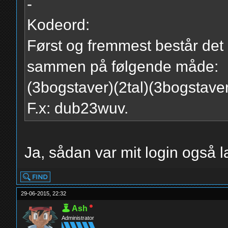
-
Kodeord:
Først og fremmest består det 
sammen på følgende måde:
(3bogstaver)(2tal)(3bogstave
F.x: dub23wuv.
Ja, sådan var mit login også la
29-06-2015, 22:32
Ash
Administrator