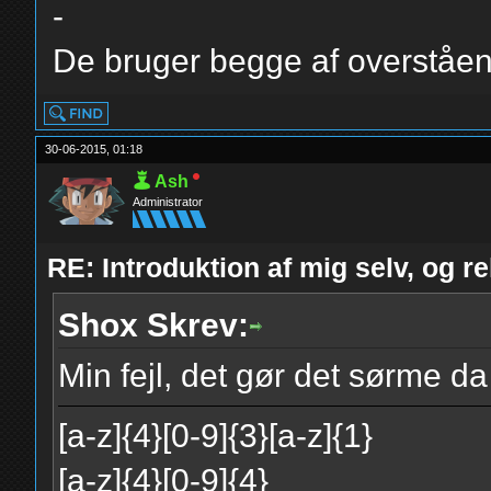
-
De bruger begge af overståe
30-06-2015, 01:18
Ash
Administrator
RE: Introduktion af mig selv, og r
Shox Skrev:
Min fejl, det gør det sørme d
[a-z]{4}[0-9]{3}[a-z]{1}
[a-z]{4}[0-9]{4}