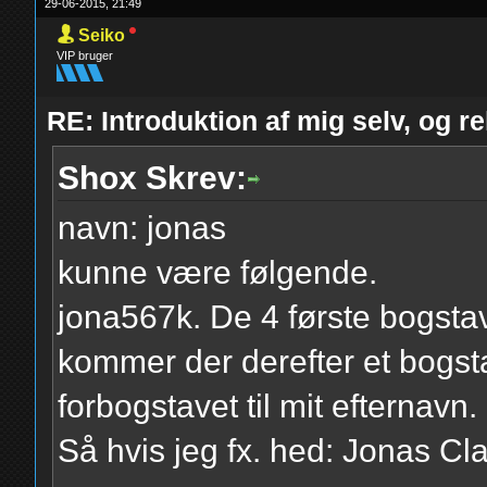
29-06-2015, 21:49
Seiko
VIP bruger
RE: Introduktion af mig selv, og r
Shox Skrev:
navn: jonas
kunne være følgende.
jona567k. De 4 første bogstave
kommer der derefter et bogstav
forbogstavet til mit efternavn.
Så hvis jeg fx. hed: Jonas Cl