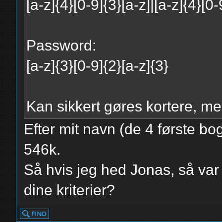
[a-z]{4}[0-9]{3}[a-z]|[a-z]{4}[0-
Password:
[a-z]{3}[0-9]{2}[a-z]{3}
Kan sikkert gøres kortere, men
Efter mit navn (de 4 første bo
546k.
Så hvis jeg hed Jonas, så var
dine kriterier?