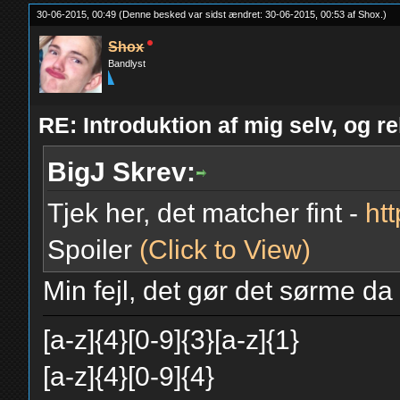
30-06-2015, 00:49
(Denne besked var sidst ændret: 30-06-2015, 00:53 af
Shox
.
)
Shox
Bandlyst
RE: Introduktion af mig selv, og r
BigJ Skrev:
Tjek her, det matcher fint -
ht
Spoiler
(Click to View)
Min fejl, det gør det sørme d
[a-z]{4}[0-9]{3}[a-z]{1}
[a-z]{4}[0-9]{4}