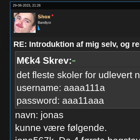
29-06-2015, 21:26
Shox
Bandlyst
RE: Introduktion af mig selv, og r
M€k4 Skrev:
det fleste skoler for udlevert 
username: aaaa111a
password: aaa11aaa
navn: jonas
kunne være følgende.