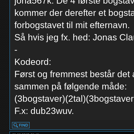
jona567k. De 4 første bogstaver
kommer der derefter et bogstav
forbogstavet til mit efternavn.
Så hvis jeg fx. hed: Jonas Cl
-
Kodeord:
Først og fremmest består det 
sammen på følgende måde:
(3bogstaver)(2tal)(3bogstaver
F.x: dub23wuv.