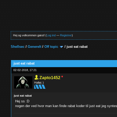
Hej og velkommen gæst! (
Log ind
—
Registrer
)
Shellsec
/
Generelt
/
Off topic
/
just eat rabat
0 Stemmer - 0 Gennemsnit
1
2
3
4
5
just eat rabat
02-02-2018, 17:21
Zapto1452
Halløj :)
just eat rabat
Hej ss :D
nogen der ved hvor man kan finde rabat koder til just eat jeg syntes