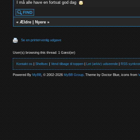
I må alle have en fortsat god dag
«
Ældre
|
Nyere
»
Se en printervenlig udgave
User(s) browsing this thread: 1 Gæst(er)
Kontakt os
|
Shellsec
|
Vend tilbage til toppen
|
Let (arkiv) udseende
|
RSS synkron
Powered By
MyBB
, © 2002-2026
MyBB Group
. Theme by Doctor Blue, icons from
V