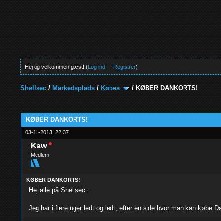
Hej og velkommen gæst! (
Log ind
—
Registrer
)
Shellsec
/
Markedsplads
/
Købes
/
KØBER DANKORTS!
0 Stemmer - 0 Gennemsnit
1
2
3
4
5
KØBER DANKORTS!
03-11-2013, 22:37
Kaw
Medlem
KØBER DANKORTS!
Hej alle på Shellsec..
Jeg har i flere uger ledt og ledt, efter en side hvor man kan købe Da