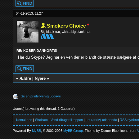
04-11-2013, 11:27
Smokers Choice
Big black cat, with a big black hat.
RE: KØBER DANKORTS!
Har du Skype? Jeg har en ven der er blandt de største sælgere af 
«
Ældre
|
Nyere
»
Se en printervenlig udgave
User(s) browsing this thread: 1 Gæst(er)
Kontakt os
|
Shellsec
|
Vend tilbage til toppen
|
Let (arkiv) udseende
|
RSS synkron
Powered By
MyBB
, © 2002-2026
MyBB Group
. Theme by Doctor Blue, icons from
V