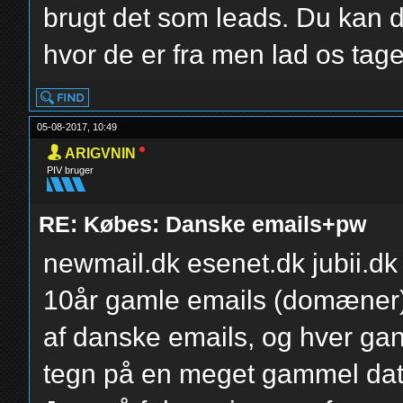
brugt det som leads. Du kan d
hvor de er fra men lad os tag
05-08-2017, 10:49
ARIGVNIN
PIV bruger
RE: Købes: Danske emails+pw
newmail.dk esenet.dk jubii.dk g
10år gamle emails (domæner),
af danske emails, og hver gan
tegn på en meget gammel da