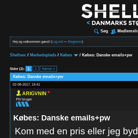
Søg
Medlemsli
Hej og velkommen gæst! (
Log ind
—
Registrer
)
Shellsec
/
Markedsplads
/
Købes
/
Købes: Danske emails+pw
t
Sider (2):
1
2
Næste »
Købes: Danske emails+pw
02-08-2017, 19:41
ARIGVNIN
PIV bruger
Købes: Danske emails+pw
Kom med en pris eller jeg byde