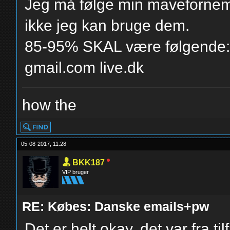
Jeg må følge min mavefornemm
ikke jeg kan bruge dem.
85-95% SKAL være følgende: 
gmail.com live.dk
how the
05-08-2017, 11:28
BKK187
VIP bruger
RE: Købes: Danske emails+pw
Det er helt okay, det var fra ti