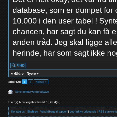
database, som er dumpet for 
10.000 i den user tabel ! Synt
chancen, har sagt du kan få 
anden tråd. Jeg skal ligge all
herinde, har som sagt ikke nog
«
Ældre
|
Nyere
»
Sider (2):
1
2
Næste »
Se en printervenlig udgave
User(s) browsing this thread: 1 Gæst(er)
Kontakt os
|
Shellsec
|
Vend tilbage til toppen
|
Let (arkiv) udseende
|
RSS synkronis