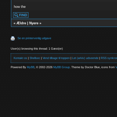
how the
«
Ældre
|
Nyere
»
Se en printervenlig udgave
User(s) browsing this thread: 1 Gæst(er)
Kontakt os
|
Shellsec
|
Vend tilbage til toppen
|
Let (arkiv) udseende
|
RSS synkron
Powered By
MyBB
, © 2002-2026
MyBB Group
. Theme by Doctor Blue, icons from
V