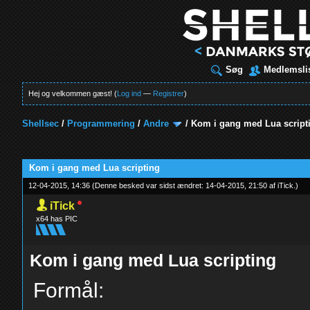
Søg
Medlemsli
Hej og velkommen gæst! (
Log ind
—
Registrer
)
Shellsec
/
Programmering
/
Andre
/
Kom i gang med Lua script
t
Kom i gang med Lua scripting
12-04-2015, 14:36
(Denne besked var sidst ændret: 14-04-2015, 21:50 af
iTick
.
)
iTick
x64 has PIC
Kom i gang med Lua scripting
Formål: