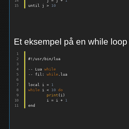
        j 
=
 j 
+
1
until j 
>
10
Et eksempel på en while loop
#
!
/
usr
/
bin
/
lua

--
 Lua 
while
--
 fil
:
while
.
lua

local i 
=
1
while
 i 
<
10
do
print
(
i
)
        i 
=
 i 
+
1