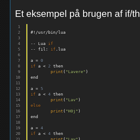
Et eksempel på brugen af if/th
#
!
/
usr
/
bin
/
lua

--
 Lua 
if
--
 fil
:
if
.
lua

a 
=
0
if
 a 
<
2
 then

print
(
"Lavere"
)
end

a 
=
5
if
 a 
<
4
 then

print
(
"Lav"
)
else
print
(
"H0j"
)
end

a 
=
4
if
 a 
<
4
 then

print
(
"Lav"
)