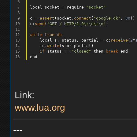
local socket 
=
 require 
"socket"
c 
=
assert
(
socket
.
connect
(
"google.dk"
,
80
)
)
c
:
send
(
"GET / HTTP/1.0\r\n\r\n"
)
while
true
do
	local s
,
 status
,
 partial 
=
 c
:
receive
(
2
^
	io
.
write
(
s 
or
 partial
)
if
 status 
==
"closed"
 then 
break
 end

Link:
www.lua.org
---