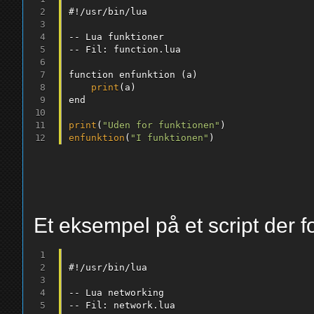
#
!
/
usr
/
bin
/
lua

--
--
 Fil
:
 function
.
lua

function enfunktion 
(
a
)
print
(
a
)
end

print
(
"Uden for funktionen"
)
enfunktion
(
"I funktionen"
)
Et eksempel på et script der fo
#
!
/
usr
/
bin
/
lua

--
--
 Fil
:
 network
.
lua
