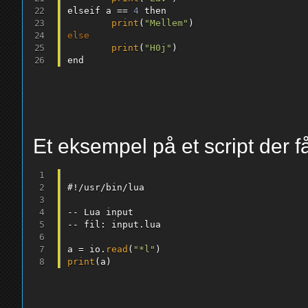
elseif a 
==
4
 then

print
(
"Mellem"
)
else
print
(
"H0j"
)
Et eksempel på et script der f
#
!
/
usr
/
bin
/
lua

--
--
 fil
:
 input
.
lua

a 
=
 io
.
read
(
"*l"
)
print
(
a
)