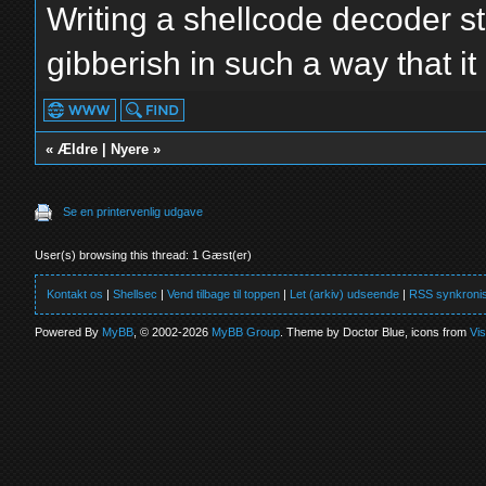
Writing a shellcode decoder st
gibberish in such a way that it is
«
Ældre
|
Nyere
»
Se en printervenlig udgave
User(s) browsing this thread: 1 Gæst(er)
Kontakt os
|
Shellsec
|
Vend tilbage til toppen
|
Let (arkiv) udseende
|
RSS synkronis
Powered By
MyBB
, © 2002-2026
MyBB Group
. Theme by Doctor Blue, icons from
Vi