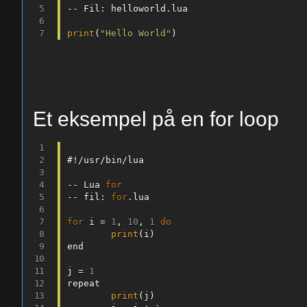
--
 Fil
:
 helloworld
.
lua

print
(
"Hello World"
)
Et eksempel på en for loop
#
!
/
usr
/
bin
/
lua

--
 Lua 
for
--
 fil
:
for
.
lua

for
 i 
=
1
,
10
,
1
do
print
(
i
)
end

j 
=
1
repeat

print
(
j
)