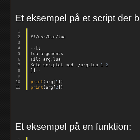
Et eksempel på et script der 
#
!
/
usr
/
bin
/
lua

--
[
[

Lua arguments

Fil
:
 arg
.
lua

Kald scriptet med 
.
/
arg
.
lua 
1
2
]
]
--
print
(
arg
[
1
]
)
print
(
arg
[
2
]
)
Et eksempel på en funktion: