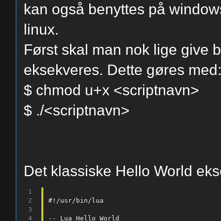
kan også benyttes på windows,
linux.
Først skal man nok lige give br
eksekveres. Dette gøres med
$ chmod u+x <scriptnavn>
$ ./<scriptnavn>
Det klassiske Hello World ek
#
!
/
usr
/
bin
/
lua

--