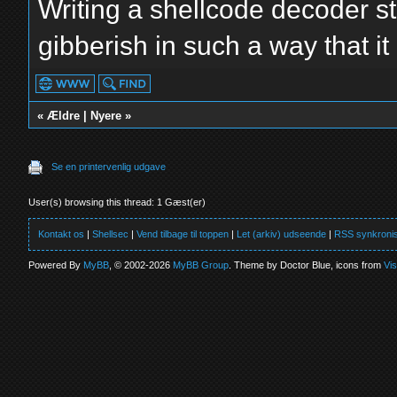
Writing a shellcode decoder st
gibberish in such a way that it is
«
Ældre
|
Nyere
»
Se en printervenlig udgave
User(s) browsing this thread: 1 Gæst(er)
Kontakt os
|
Shellsec
|
Vend tilbage til toppen
|
Let (arkiv) udseende
|
RSS synkronis
Powered By
MyBB
, © 2002-2026
MyBB Group
. Theme by Doctor Blue, icons from
Vi