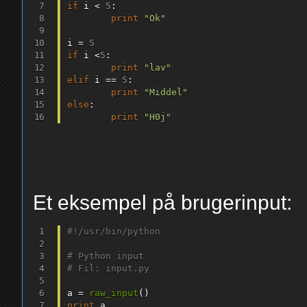
if
 i 
<
5
:
print
"Ok"
i 
=
5
if
 i 
<
5
:
print
"lav"
elif
 i 
==
5
:
print
"Middel"
else
:
print
"H0j"
Et eksempel på brugerinput:
#!/usr/bin/python
# Python input
# Fil: input.py
a 
=
raw_input
(
)
print