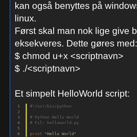
kan også benyttes på windows,
linux.
Først skal man nok lige give br
eksekveres. Dette gøres med
$ chmod u+x <scriptnavn>
$ ./<scriptnavn>
Et simpelt HelloWorld script:
#!/usr/bin/python
# Python Hello World
# Fil: helloworld.py
print
"Hello World"