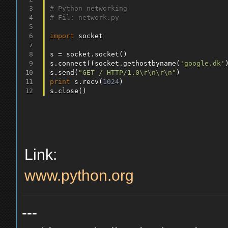
# Python networking
# Fil: network.py
import
 socket

s 
=
 socket
.
socket
(
)
s
.
connect
(
(
socket
.
gethostbyname
(
'google.dk'
s
.
send
(
"GET / HTTP/1.0\r\n\r\n"
)
print
 s
.
recv
(
1024
)
s
.
close
(
)
Link:
www.python.org
---