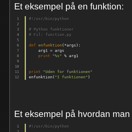
Et eksempel på en funktion:
#!/usr/bin/python
# Python funktioner
# Fil: function.py
def
enfunktion
(
*
args
)
:
	arg1 
=
 args

print
"%s"
%
 arg1

print
"Uden for funktionen"
enfunktion
(
"I funktionen"
)
Et eksempel på hvordan man k
#!/usr/bin/python