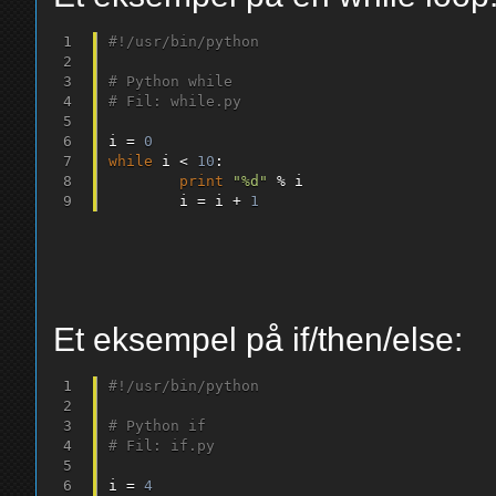
#!/usr/bin/python
# Python while
# Fil: while.py
i 
=
0
while
 i 
<
10
:
print
"%d"
%
 i

        i 
=
 i 
+
1
Et eksempel på if/then/else:
#!/usr/bin/python
# Python if
# Fil: if.py
i 
=
4