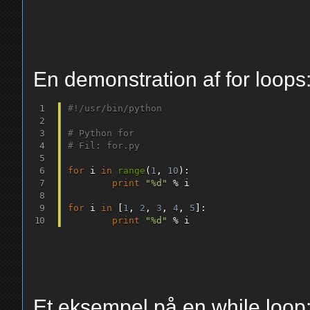
En demonstration af for loops
#!/usr/bin/python
# Python for
# Fil: for.py
for
 i 
in
range
(
1
,
10
)
:
print
"%d"
%
 i

for
 i 
in
[
1
,
2
,
3
,
4
,
5
]
:
print
"%d"
%
Et eksempel på en while loop