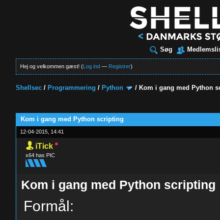
Søg
Medlemsli
Hej og velkommen gæst! (
Log ind
—
Registrer
)
Shellsec
/
Programmering
/
Python
/
Kom i gang med Python sc
t
Kom i gang med Python scripting
12-04-2015, 14:41
iTick
x64 has PIC
Kom i gang med Python scripting
Formål: