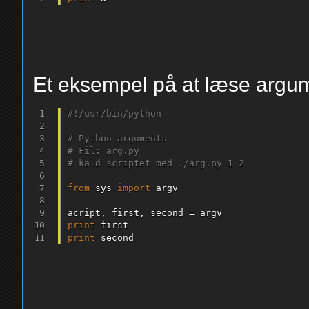
Et eksempel på at læse argum
#!/usr/bin/python
# Python arguments
# Fil: arg.py
# kald scriptet med ./arg.py 1 2
from
 sys 
import
 argv

acript
,
 first
,
 second 
=
print
print