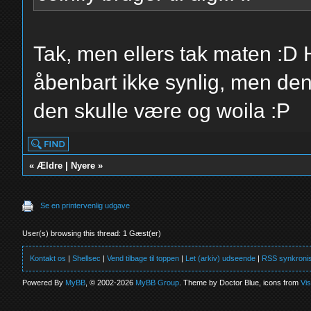
Tak, men ellers tak maten :D 
åbenbart ikke synlig, men den
den skulle være og woila :P
«
Ældre
|
Nyere
»
Se en printervenlig udgave
User(s) browsing this thread: 1 Gæst(er)
Kontakt os
|
Shellsec
|
Vend tilbage til toppen
|
Let (arkiv) udseende
|
RSS synkronis
Powered By
MyBB
, © 2002-2026
MyBB Group
. Theme by Doctor Blue, icons from
Vi