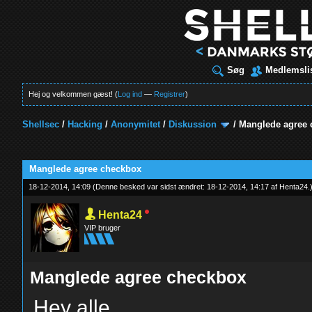
Søg
Medlemsli
Hej og velkommen gæst! (
Log ind
—
Registrer
)
Shellsec
/
Hacking
/
Anonymitet
/
Diskussion
/
Manglede agree
t
Manglede agree checkbox
18-12-2014, 14:09
(Denne besked var sidst ændret: 18-12-2014, 14:17 af
Henta24
.
Henta24
VIP bruger
Manglede agree checkbox
Hey alle.