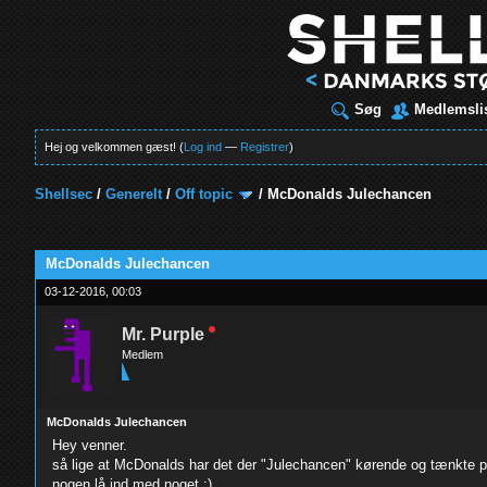
Søg
Medlemsli
Hej og velkommen gæst! (
Log ind
—
Registrer
)
Shellsec
/
Generelt
/
Off topic
/
McDonalds Julechancen
t
McDonalds Julechancen
03-12-2016, 00:03
Mr. Purple
Medlem
McDonalds Julechancen
Hey venner.
så lige at McDonalds har det der "Julechancen" kørende og tænkte
nogen lå ind med noget :)