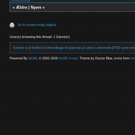
«
Ældre
|
Nyere
»
Se en printervenlig udgave
User(s) browsing this thread: 1 Gæst(er)
Kontakt os
|
Shellsec
|
Vend tilbage til toppen
|
Let (arkiv) udseende
|
RSS synkronis
Powered By
MyBB
, © 2002-2026
MyBB Group
. Theme by Doctor Blue, icons from
Vi