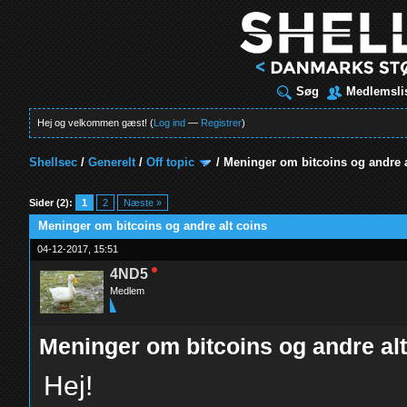
Søg
Medlemsli
Hej og velkommen gæst! (
Log ind
—
Registrer
)
Shellsec
/
Generelt
/
Off topic
/
Meninger om bitcoins og andre a
t
Sider (2):
1
2
Næste »
Meninger om bitcoins og andre alt coins
04-12-2017, 15:51
4ND5
Medlem
Meninger om bitcoins og andre alt
Hej!