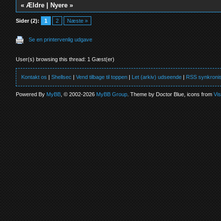
«
Ældre
|
Nyere
»
Sider (2):
1
2
Næste »
Se en printervenlig udgave
User(s) browsing this thread: 1 Gæst(er)
Kontakt os
|
Shellsec
|
Vend tilbage til toppen
|
Let (arkiv) udseende
|
RSS synkronis
Powered By
MyBB
, © 2002-2026
MyBB Group
. Theme by Doctor Blue, icons from
Vi