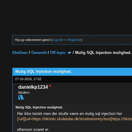
Hej og velkommen gæst! (
Log ind
—
Registrer
)
Shellsec
/
Generelt
/
Off topic
/
Mulig SQL Injection mulighed.
0 Stemmer - 0 Gennemsnit
1
2
3
4
5
Mulig SQL Injection mulighed.
27-10-2019, 17:02
danielkp1234
Medlem
Mulig SQL Injection mulighed.
Har ikke testet men der skulle være en mulig sql injection her
[/url][url=https://tikitoki.skoletube.dk/timeline/entry/test]https://tiki
eftersom svaret er