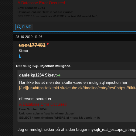
A Database Error Occurred
Error Number: 1054
Unknown column 'test' in 'where clause'
SELECT * from timelines WHERE id = test && userId != 0;
28-10-2019, 11:26
user177481
Slettet
RE: Mulig SQL Injection mulighed.
danielkp1234 Skrev:
Har ikke testet men der skulle være en mulig sql injection her
[/url][url=https://tikitoki.skoletube.dk/timeline/entry/test]https://tik
eftersom svaret er
A Database Error Occurred
Error Number: 1054
Unknown column 'test' in 'where clause'
SELECT * from timelines WHERE id = test && userId != 0;
Jeg er rimeligt sikker på at siden bruger mysqli_real_escape_string