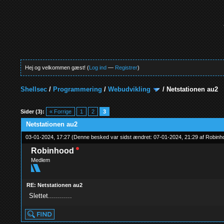
Hej og velkommen gæst! (
Log ind
—
Registrer
)
Shellsec
/
Programmering
/
Webudvikling
/
Netstationen au2
0 Stemmer - 0 Gennemsnit
1
2
3
4
5
Sider (3):
« Forrige
1
2
3
Netstationen au2
03-01-2024, 17:27
(Denne besked var sidst ændret: 07-01-2024, 21:29 af
Robinh
Robinhood
Medlem
RE: Netstationen au2
Slettet............