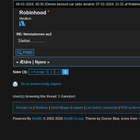
06-01-2024, 00:30
(Denne besked var sidst ændret: 07-01-2024, 21:31 af
Robinh
Robinhood
Medlem
RE: Netstationen au2
Slettet............
«
Ældre
|
Nyere
»
Sider (3):
« Forrige
1
2
3
Se en printervenlig udgave
User(s) browsing this thread: 1 Gæst(er)
Kontakt os
|
Shellsec
|
Vend tilbage til toppen
|
Let (arkiv) udseende
|
RSS synkron
Powered By
MyBB
, © 2002-2026
MyBB Group
. Theme by Doctor Blue, icons from
V