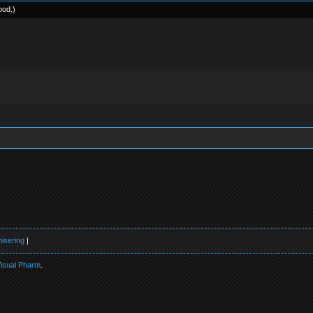
ood
.
)
isering
|
isual Pharm
.