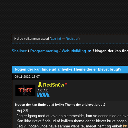
Hej og velkommen gæst! (
Log ind
—
Registrer
)
Shellsec
/
Programmering
/
Webudvikling
/
Nogen der kan find
0 Stemmer - 0 Gennemsnit
1
2
3
4
5
Nogen der kan finde ud af hvilke Theme der er blevet brugt?
09-11-2019, 13:07
RedSn0w
A.C.A.B
Nogen der kan finde ud af hvilke Theme der er blevet brugt?
Hej SS.
Jeg er igang med at lave en hjemmeside, kan se denne side er l
Kan ikke rigtigt finde ud af hvilken theme der er blevet brugt noge
Jeg vil nogenlunde have samme website, meget nemt og enkelt
ht