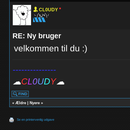
CL0UDY
ヽ༼ຈل͜ຈ༽ﾉ
RE: Ny bruger
velkommen til du :)
---------------
☁
C
L
0
U
D
Y
☁
«
Ældre
|
Nyere
»
Se en printervenlig udgave