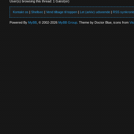
User(s) browsing this thread: 1 Gæst(er)
Kontakt os
|
Shellsec
|
Vend tilbage til toppen
|
Let (arkiv) udseende
|
RSS synkronis
Powered By
MyBB
, © 2002-2026
MyBB Group
. Theme by Doctor Blue, icons from
Vi