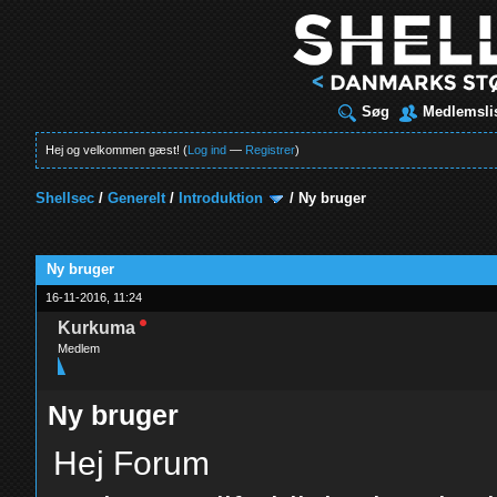
Søg
Medlemsli
Hej og velkommen gæst! (
Log ind
—
Registrer
)
Shellsec
/
Generelt
/
Introduktion
/
Ny bruger
t
Ny bruger
16-11-2016, 11:24
Kurkuma
Medlem
Ny bruger
Hej Forum