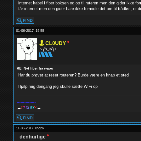
internet kabel i fiber boksen og op til ruteren men den gider ikke fo
får internet men den gider bare ikke formidle det om til trådløs, er 
01-06-2017, 19:58
CL0UDY
ヽ༼ຈل͜ຈ༽ﾉ
RE: Nyt fiber fra waoo
Har du prøvet at reset routeren? Burde være en knap et sted
Hjalp mig dengang jeg skulle sætte WiFi op
---------------
☁
C
L
0
U
D
Y
☁
11-06-2017, 05:26
denhurtige