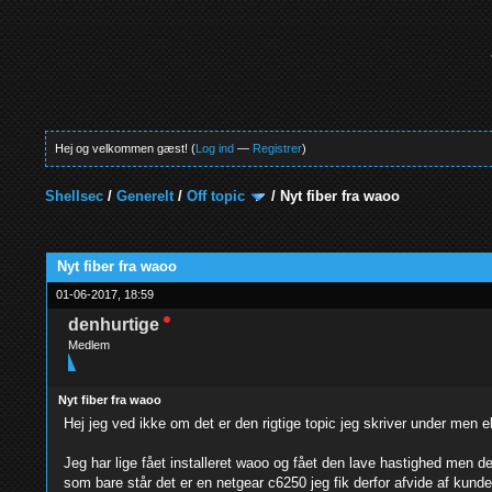
Hej og velkommen gæst! (
Log ind
—
Registrer
)
Shellsec
/
Generelt
/
Off topic
/
Nyt fiber fra waoo
0 Stemmer - 0 Gennemsnit
1
2
3
4
5
Nyt fiber fra waoo
01-06-2017, 18:59
denhurtige
Medlem
Nyt fiber fra waoo
Hej jeg ved ikke om det er den rigtige topic jeg skriver under men el
Jeg har lige fået installeret waoo og fået den lave hastighed men de
som bare står det er en netgear c6250 jeg fik derfor afvide af kund