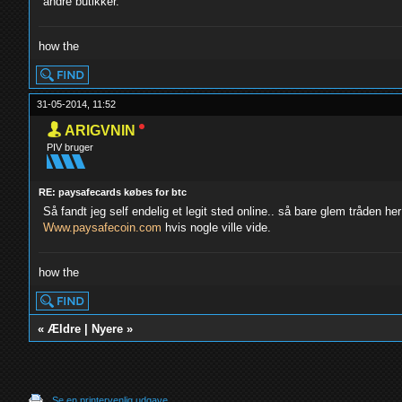
andre butikker.
how the
31-05-2014, 11:52
ARIGVNIN
PIV bruger
RE: paysafecards købes for btc
Så fandt jeg self endelig et legit sted online.. så bare glem tråden her
Www.paysafecoin.com
hvis nogle ville vide.
how the
«
Ældre
|
Nyere
»
Se en printervenlig udgave