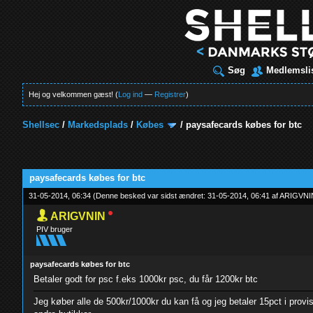
Søg
Medlemsli
Hej og velkommen gæst! (
Log ind
—
Registrer
)
Shellsec
/
Markedsplads
/
Købes
/
paysafecards købes for btc
paysafecards købes for btc
31-05-2014, 06:34
(Denne besked var sidst ændret: 31-05-2014, 06:41 af
ARIGVNI
ARIGVNIN
PIV bruger
paysafecards købes for btc
Betaler godt for psc f.eks 1000kr psc, du får 1200kr btc
Jeg køber alle de 500kr/1000kr du kan få og jeg betaler 15pct i prov