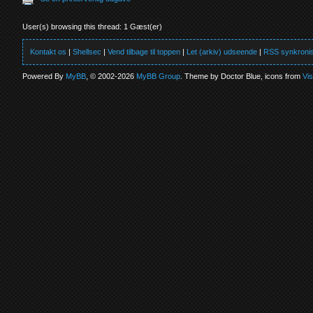
User(s) browsing this thread: 1 Gæst(er)
Kontakt os
|
Shellsec
|
Vend tilbage til toppen
|
Let (arkiv) udseende
|
RSS synkronis
Powered By
MyBB
, © 2002-2026
MyBB Group
. Theme by Doctor Blue, icons from
Vi