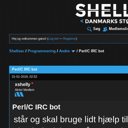
Søg
Medlemsli
Hej og velkommen gæst! (
Log ind
—
Registrer
)
Shellsec
/
Programmering
/
Andre
/
Perl/C IRC bot
t
Perl/C IRC bot
31-01-2018, 02:52
xshelly
Aktivt Medlem
Perl/C IRC bot
står og skal bruge lidt hjælp ti