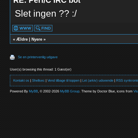
RE: Perl/C IRC bot
Slet ingen ?? :/
«
Ældre
|
Nyere
»
Se en printervenlig udgave
User(s) browsing this thread: 1 Gæst(er)
Kontakt os
|
Shellsec
|
Vend tilbage til toppen
|
Let (arkiv) udseende
|
RSS synkronis
Powered By
MyBB
, © 2002-2026
MyBB Group
. Theme by Doctor Blue, icons from
Vi