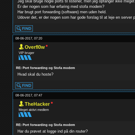
Jeg skal bruge nogle ports til listener, men jeg opfanger ikke meget 
Er der nogen som har erfaring med stofa modem?
Har brugt port forwarding (software) men uden held.
Udover det, er der nogen som har gode forslag til at leje en server
08-06-2017, 07:20
Overfl0w
VIP bruger
RE: Port forwarding og Stofa modem
Hvad skal du hoste?
08-06-2017, 07:47
TheHacker
Meget aktivt medlem
RE: Port forwarding og Stofa modem
Har du prøvet at logge ind på din router?