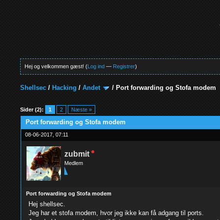
Hej og velkommen gæst! (
Log ind
—
Registrer
)
Shellsec
/
Hacking
/
Andet
/
Port forwarding og Stofa modem
0 Stemmer - 0 Gennemsnit
1
2
3
4
5
Sider (2):
1
2
Næste »
Port forwarding og Stofa modem
08-06-2017, 07:11
zubmit
Medlem
Port forwarding og Stofa modem
Hej shellsec.
Jeg har et stofa modem, hvor jeg ikke kan få adgang til ports.