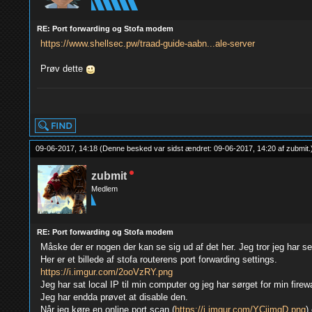
RE: Port forwarding og Stofa modem
https://www.shellsec.pw/traad-guide-aabn...ale-server
Prøv dette
yolo
09-06-2017, 14:18
(Denne besked var sidst ændret: 09-06-2017, 14:20 af
zubmit
.
zubmit
Medlem
RE: Port forwarding og Stofa modem
Måske der er nogen der kan se sig ud af det her. Jeg tror jeg har se
Her er et billede af stofa routerens port forwarding settings.
https://i.imgur.com/2ooVzRY.png
Jeg har sat local IP til min computer og jeg har sørget for min firewal
Jeg har endda prøvet at disable den.
Når jeg køre en online port scan (
https://i.imgur.com/YCjimqD.png
)