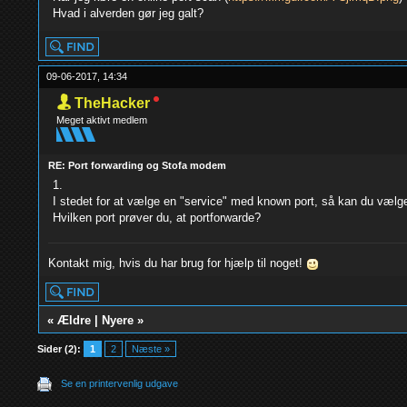
Hvad i alverden gør jeg galt?
09-06-2017, 14:34
TheHacker
Meget aktivt medlem
RE: Port forwarding og Stofa modem
1.
I stedet for at vælge en "service" med known port, så kan du vælg
Hvilken port prøver du, at portforwarde?
Kontakt mig, hvis du har brug for hjælp til noget!
«
Ældre
|
Nyere
»
Sider (2):
1
2
Næste »
Se en printervenlig udgave