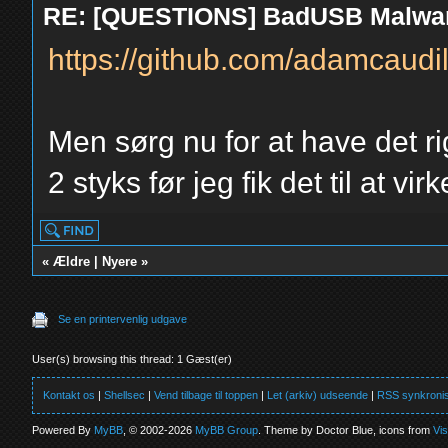
RE: [QUESTIONS] BadUSB Malwa
https://github.com/adamcaudi
Men sørg nu for at have det ri
2 styks før jeg fik det til at virk
«
Ældre
|
Nyere
»
Se en printervenlig udgave
User(s) browsing this thread: 1 Gæst(er)
Kontakt os
|
Shellsec
|
Vend tilbage til toppen
|
Let (arkiv) udseende
|
RSS synkronis
Powered By
MyBB
, © 2002-2026
MyBB Group
. Theme by Doctor Blue, icons from
Vi