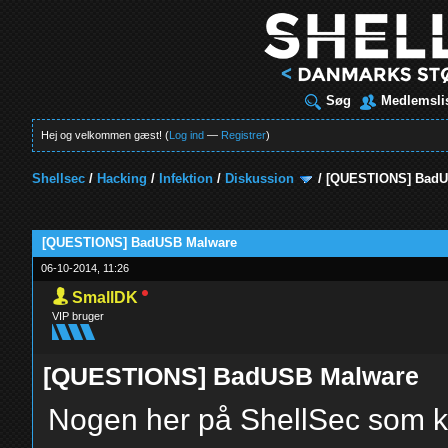
Søg
Medlemsli
Hej og velkommen gæst! (
Log ind
—
Registrer
)
Shellsec
/
Hacking
/
Infektion
/
Diskussion
/
[QUESTIONS] BadU
t
[QUESTIONS] BadUSB Malware
06-10-2014, 11:26
SmallDK
VIP bruger
[QUESTIONS] BadUSB Malware
Nogen her på ShellSec som k