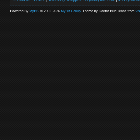
Kontakt os
|
Shellsec
|
Vend tilbage til toppen
|
Let (arkiv) udseende
|
RSS synkronis
Powered By
MyBB
, © 2002-2026
MyBB Group
. Theme by Doctor Blue, icons from
Vi