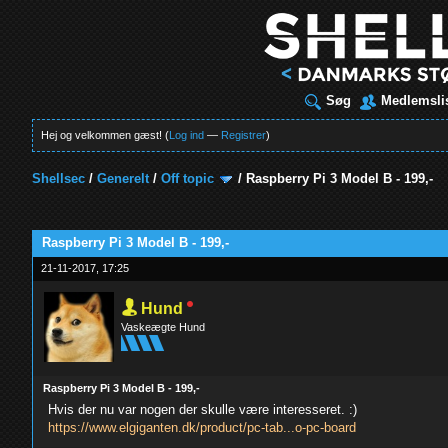
Søg
Medlemsli
Hej og velkommen gæst! (
Log ind
—
Registrer
)
Shellsec
/
Generelt
/
Off topic
/
Raspberry Pi 3 Model B - 199,-
t
Raspberry Pi 3 Model B - 199,-
21-11-2017, 17:25
Hund
Vaskeægte Hund
Raspberry Pi 3 Model B - 199,-
Hvis der nu var nogen der skulle være interesseret. :)
https://www.elgiganten.dk/product/pc-tab...o-pc-board