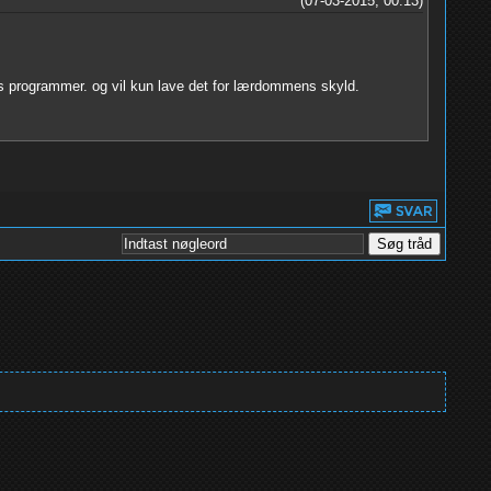
(07-03-2015, 00:13)
lags programmer. og vil kun lave det for lærdommens skyld.