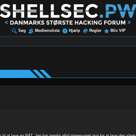
Søg
Medlemsliste
Hjælp
Regler
Bliv VIP
p til at lave en RAT. Jeg har nemlig altid interesseret mig for at lave den sl