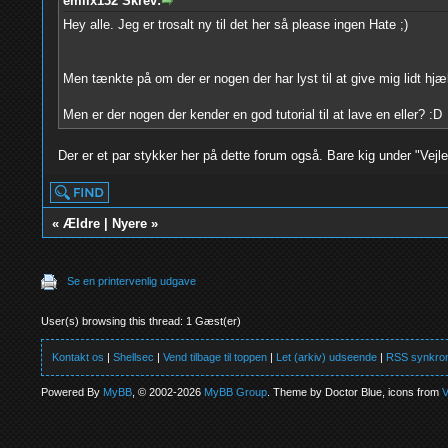
emilx132 Skrev:
Hey alle. Jeg er trosalt ny til det her så please ingen Hate ;)
Men tænkte på om der er nogen der har lyst til at give mig lidt hjæ
Men er der nogen der kender en god tutorial til at lave en eller? :D
Der er et par stykker her på dette forum også. Bare kig under "Vejl
«
Ældre
|
Nyere
»
Se en printervenlig udgave
User(s) browsing this thread: 1 Gæst(er)
Kontakt os
|
Shellsec
|
Vend tilbage til toppen
|
Let (arkiv) udseende
|
RSS synkron
Powered By
MyBB
, © 2002-2026
MyBB Group
. Theme by Doctor Blue, icons from
V