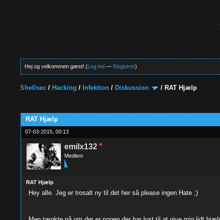
Hej og velkommen gæst! (
Log ind
—
Registrer
)
Shellsec
/
Hacking
/
Infektion
/
Diskussion
/
RAT Hjælp
0 Stemmer - 0 Gennemsnit
1
2
3
4
5
RAT Hjælp
07-03-2015, 00:13
emilx132
Medlem
RAT Hjælp
Hey alle. Jeg er trosalt ny til det her så please ingen Hate ;)
Men tænkte på om der er nogen der har lyst til at give mig lidt hjæl