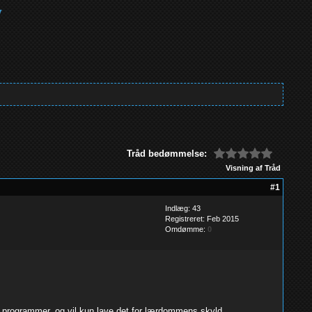
Tråd bedømmelse:
Visning af Tråd
#1
Indlæg: 43
Registreret: Feb 2015
Omdømme:
0
ags programmer. og vil kun lave det for lærdommens skyld.