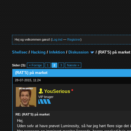
Hej og velkommen gæst! (
Log ind
—
Registrer
)
Shellsec
/
Hacking
/
Infektion
/
Diskussion
/
(RAT'S) på market
0 Stemmer - 0 Gennemsnit
1
2
3
4
5
Sider (3):
« Forrige
1
2
3
Næste »
(RAT'S) på market
28-07-2015, 11:24
YouSerious
VIP bruger
RE: (RAT'S) på market
Hej.
Uden selv at have prøvet Luminosity, så har jeg hørt flere sige de