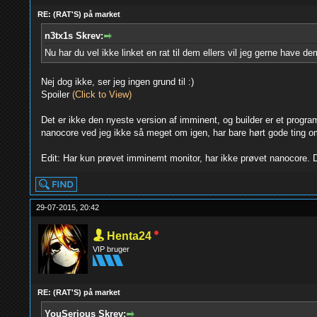
RE: (RAT'S) på market
n3tx1s Skrev:
Nu har du vel ikke linket en rat til dem ellers vil jeg gerne have de
Nej dog ikke, ser jeg ingen grund til :)
Spoiler
(Click to View)
Det er ikke den nyeste version af imminent, og builder er et program
nanocore ved jeg ikke så meget om igen, har bare hørt gode ting o
Edit: Har kun prøvet imminemt monitor, har ikke prøvet nanocore. D
29-07-2015, 20:42
Henta24
VIP bruger
RE: (RAT'S) på market
YouSerious Skrev: