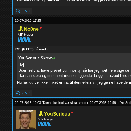
Har nanocore og imminent monitor liggende, begge cracked hvis nog
28-07-2015, 17:25
No0ne
VIP bruger
RE: (RAT'S) på market
YouSerious Skrev:
Hej.
Uden selv at have prøvet Luminosity, så har jeg hørt flere sige d
Har nanocore og imminent monitor liggende, begge cracked hvis no
Nu har du vel ikke linket en rat til dem ellers vil jeg gerne have de
29-07-2015, 12:03
(Denne besked var sidst ændret: 29-07-2015, 12:59 af
YouSer
YouSerious
VIP bruger