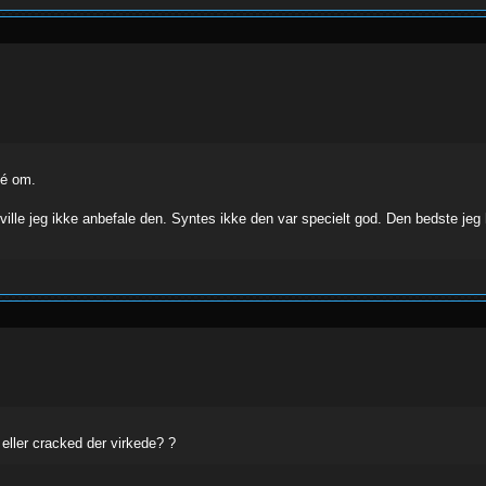
dé om.
å ville jeg ikke anbefale den. Syntes ikke den var specielt god. Den bedste j
eller cracked der virkede? ?