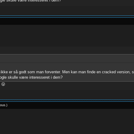
le skulle være interesseret i dem?
et ikke er så godt som man forventer. Men kan man finde en cracked version, 
gle skulle være interesseret i dem?
m 😛
ious
.
)