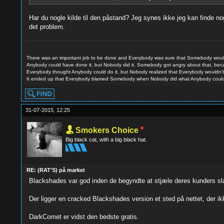
Har du nogle kilde til den påstand? Jeg synes ikke jeg kan finde no
det problem.
There was an important job to be done and Everybody was sure that Somebody would
Anybody could have done it, but Nobody did it. Somebody got angry about that, beca
Everybody thought Anybody could do it, but Nobody realized that Everybody wouldn't 
It ended up that Everybody blamed Somebody when Nobody did what Anybody coul
31-07-2015, 12:25
Smokers Choice
Big black cat, with a big black hat.
RE: (RAT'S) på market
Blackshades var god inden de begyndte at stjæle deres kunders sl
Der ligger en cracked Blackshades version et sted på nettet, der ik
DarkComet er vidst den bedste gratis.