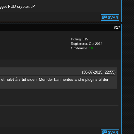
ygget FUD crypter. :P
#17
Indlæg: 515
Registreret: Oct 2014
Omdømme:
18
(30-07-2015, 22:55)
t halvt års tid siden. Men der kan hentes andre plugins til der