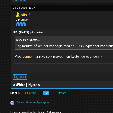
03-08-2015, 11:37
s0x
VIP bruger
RE: (RAT'S) på market
n3tx1s Skrev:
Jeg tænkte på om der var nogle med en FUD Crypter der var gratis
Prøv
denne
, har ikke selv prøvet men faldte lige over den :)
«
Ældre
|
Nyere
»
Sider (3):
« Forrige
1
2
3
Næste »
Se en printervenlig udgave
User(s) browsing this thread: 1 Gæst(er)