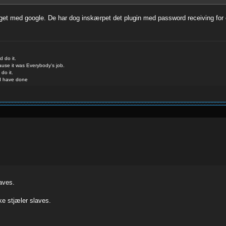
get med google. De har dog inskærpet det plugin med password receiving for et
 do it.
use it was Everybody's job.
do it.
d have done
aves.
ke stjæler slaves.