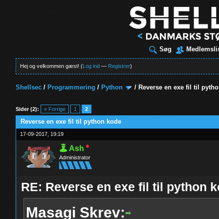
Søg
Medlemsli
Hej og velkommen gæst! (
Log ind
—
Registrer
)
Shellsec
/
Programmering
/
Python
/
Reverse en exe fil til pyth
t
Sider (2):
« Forrige
1
2
Reverse en exe fil til python kode
17-09-2017, 19:19
Ash
Administrator
RE: Reverse en exe fil til python 
Masagi Skrev: