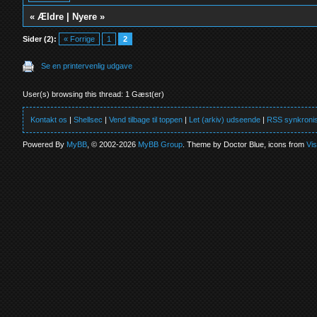
«
Ældre
|
Nyere
»
Sider (2):
« Forrige
1
2
Se en printervenlig udgave
User(s) browsing this thread: 1 Gæst(er)
Kontakt os
|
Shellsec
|
Vend tilbage til toppen
|
Let (arkiv) udseende
|
RSS synkronis
Powered By
MyBB
, © 2002-2026
MyBB Group
. Theme by Doctor Blue, icons from
Vi