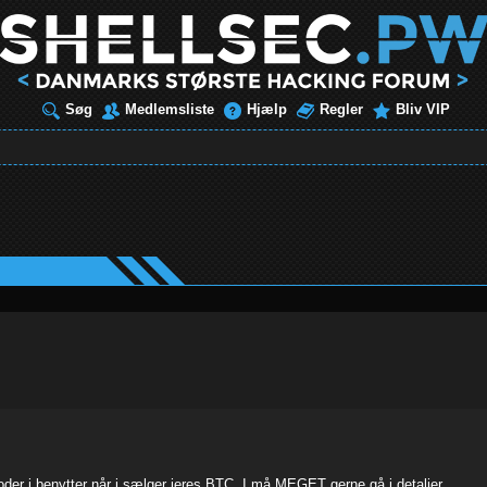
Søg
Medlemsliste
Hjælp
Regler
Bliv VIP
oder i benytter når i sælger jeres BTC. I må MEGET gerne gå i detaljer.