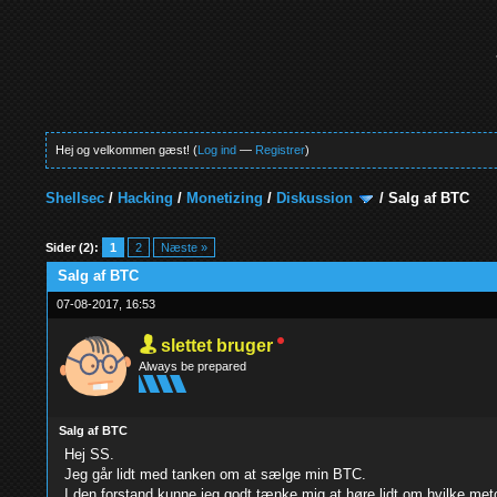
Hej og velkommen gæst! (
Log ind
—
Registrer
)
Shellsec
/
Hacking
/
Monetizing
/
Diskussion
/
Salg af BTC
0 Stemmer - 0 Gennemsnit
1
2
3
4
5
Sider (2):
1
2
Næste »
Salg af BTC
07-08-2017, 16:53
slettet bruger
Always be prepared
Salg af BTC
Hej SS.
Jeg går lidt med tanken om at sælge min BTC.
I den forstand kunne jeg godt tænke mig at høre lidt om hvilke met