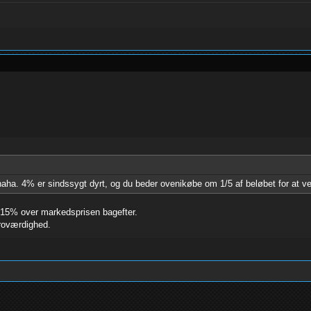
 haha. 4% er sindssygt dyrt, og du beder ovenikøbe om 1/5 af beløbet for at v
0-15% over markedsprisen bagefter.
troværdighed.