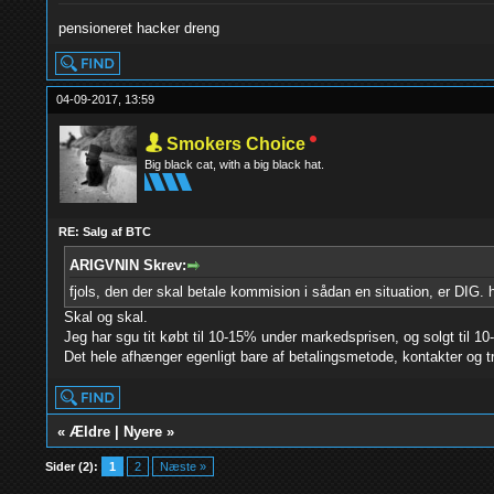
pensioneret hacker dreng
04-09-2017, 13:59
Smokers Choice
Big black cat, with a big black hat.
RE: Salg af BTC
ARIGVNIN Skrev:
fjols, den der skal betale kommision i sådan en situation, er DIG.
Skal og skal.
Jeg har sgu tit købt til 10-15% under markedsprisen, og solgt til 1
Det hele afhænger egenligt bare af betalingsmetode, kontakter og 
«
Ældre
|
Nyere
»
Sider (2):
1
2
Næste »