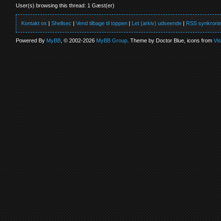
User(s) browsing this thread: 1 Gæst(er)
Kontakt os
|
Shellsec
|
Vend tilbage til toppen
|
Let (arkiv) udseende
|
RSS synkronis
Powered By
MyBB
, © 2002-2026
MyBB Group
. Theme by Doctor Blue, icons from
Vi