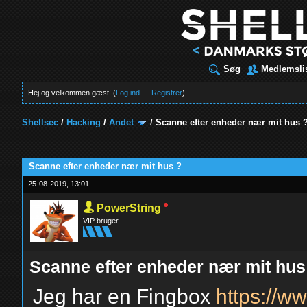
Søg
Medlemsli
Hej og velkommen gæst! (
Log ind
—
Registrer
)
Shellsec
/
Hacking
/
Andet
/
Scanne efter enheder nær mit hus 
t
Scanne efter enheder nær mit hus ?
25-08-2019, 13:01
PowerString
VIP bruger
Scanne efter enheder nær mit hus
Jeg har en Fingbox
https://w