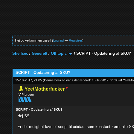
Hej og velkommen gæst! (
Log ind
—
Registrer
)
Shellsec
/
Generelt
/
Off topic
/
SCRIPT - Opdatering af SKU?
0 Stemmer - 0 Gennemsnit
1
2
3
4
5
SCRIPT - Opdatering af SKU?
15-10-2017, 21:05
(Denne besked var sidst ændret: 15-10-2017, 21:06 af
YeetMot
YeetMotherfucker
VIP bruger
SCRIPT - Opdatering af SKU?
Hej SS.
Er det muligt at lave et script til adidas, som konstant kører alle