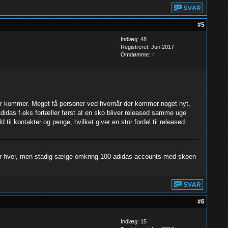
#5
Indlæg: 48
Registreret: Jun 2017
Omdømme:
0
ker kommer. Meget få personer ved hvornår der kommer noget nyt,
idas f.eks fortæller først at en sko bliver released samme uge
 til kontakter og penge, hvilket giver en stor fordel til released.
par hver, men stadig sælge omkring 100 adidas-accounts med skoen
#6
Indlæg: 15