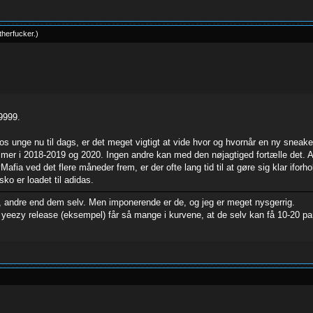
herfucker
.
)
Z9999.
s unge nu til dags, er det meget vigtigt at vide hvor og hvornår en ny snea
er i 2018-2019 og 2020. Ingen andre kan med den nøjagtiged fortælle det. Ad
a ved det flere måneder frem, er der ofte lang tid til at gøre sig klar iforhold
ko er loadet til adidas.
, andre end dem selv. Men imponerende er de, og jeg er meget nysgerrig.
t yeezy release (eksempel) får så mange i kurvene, at de selv kan få 10-20 