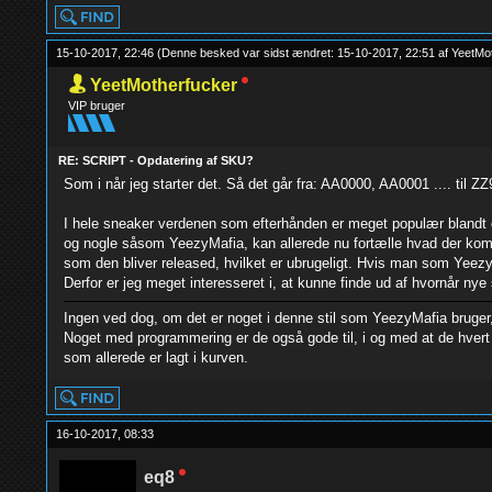
15-10-2017, 22:46
(Denne besked var sidst ændret: 15-10-2017, 22:51 af
YeetMot
YeetMotherfucker
VIP bruger
RE: SCRIPT - Opdatering af SKU?
Som i når jeg starter det. Så det går fra: AA0000, AA0001 .... til Z
I hele sneaker verdenen som efterhånden er meget populær blandt o
og nogle såsom YeezyMafia, kan allerede nu fortælle hvad der komm
som den bliver released, hvilket er ubrugeligt. Hvis man som YeezyMafi
Derfor er jeg meget interesseret i, at kunne finde ud af hvornår nye s
Ingen ved dog, om det er noget i denne stil som YeezyMafia bruger
Noget med programmering er de også gode til, i og med at de hver
som allerede er lagt i kurven.
16-10-2017, 08:33
eq8