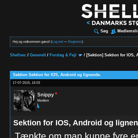
Søg
Medlemsli
Hej og velkommen gæst! (
Log ind
—
Registrer
)
Shellsec
/
Generelt
/
Forslag & Fejl
/
[Sektion]
Sektion for IOS, 
t
Sektion Sektion for IOS, Android og lignende.
17-07-2015, 16:03
Snippy
Medlem
Sektion for IOS, Android og ligne
Tænkte om man kunne fyre en