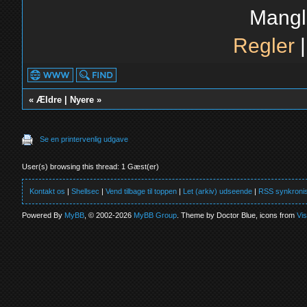
Mangl
Regler
«
Ældre
|
Nyere
»
Se en printervenlig udgave
User(s) browsing this thread: 1 Gæst(er)
Kontakt os
|
Shellsec
|
Vend tilbage til toppen
|
Let (arkiv) udseende
|
RSS synkronis
Powered By
MyBB
, © 2002-2026
MyBB Group
. Theme by Doctor Blue, icons from
Vi