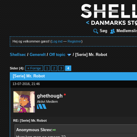
Søg
Medlemsli
Hej og velkommen gæst! (
Log ind
—
Registrer
)
Shellsec
/
Generelt
/
Off topic
/
[Serie] Mr. Robot
t
Sider (4):
« Forrige
1
2
3
4
[Serie] Mr. Robot
13-07-2016, 21:46
ghethough
Aktivt Medlem
RE: [Serie] Mr. Robot
Anonymous Skrev: