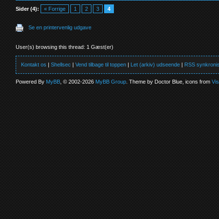
Sider (4):
« Forrige
1
2
3
4
Se en printervenlig udgave
User(s) browsing this thread: 1 Gæst(er)
Kontakt os
|
Shellsec
|
Vend tilbage til toppen
|
Let (arkiv) udseende
|
RSS synkronis
Powered By
MyBB
, © 2002-2026
MyBB Group
. Theme by Doctor Blue, icons from
Vi