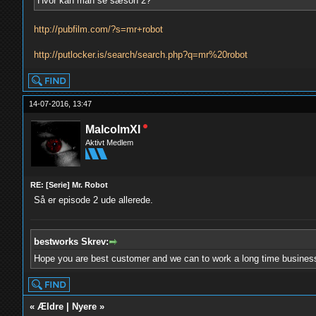
Hvor kan man se sæson 2?
http://pubfilm.com/?s=mr+robot
http://putlocker.is/search/search.php?q=mr%20robot
14-07-2016, 13:47
MalcolmXI
Aktivt Medlem
RE: [Serie] Mr. Robot
Så er episode 2 ude allerede.
bestworks Skrev:
Hope you are best customer and we can to work a long time busines
«
Ældre
|
Nyere
»