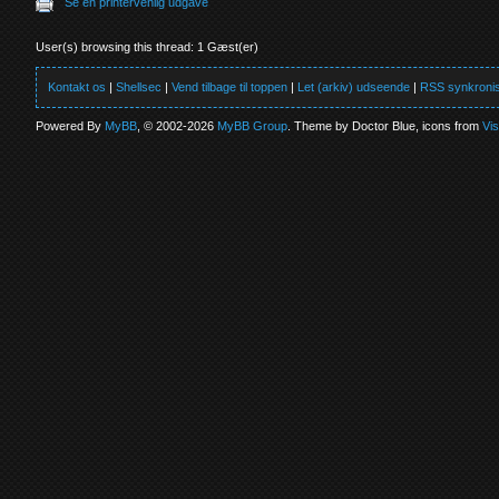
Se en printervenlig udgave
User(s) browsing this thread: 1 Gæst(er)
Kontakt os
|
Shellsec
|
Vend tilbage til toppen
|
Let (arkiv) udseende
|
RSS synkronis
Powered By
MyBB
, © 2002-2026
MyBB Group
. Theme by Doctor Blue, icons from
Vi