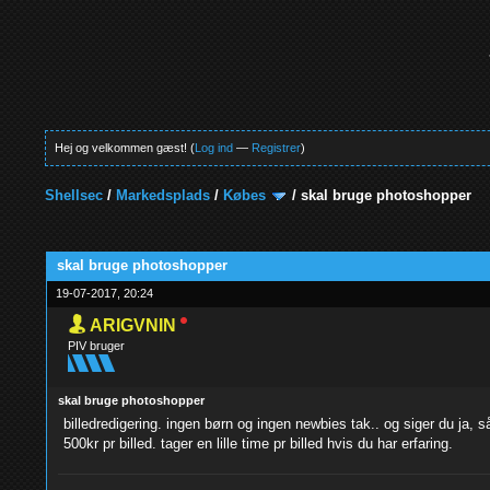
Hej og velkommen gæst! (
Log ind
—
Registrer
)
Shellsec
/
Markedsplads
/
Købes
/
skal bruge photoshopper
0 Stemmer - 0 Gennemsnit
1
2
3
4
5
skal bruge photoshopper
19-07-2017, 20:24
ARIGVNIN
PIV bruger
skal bruge photoshopper
billedredigering. ingen børn og ingen newbies tak.. og siger du ja, s
500kr pr billed. tager en lille time pr billed hvis du har erfaring.