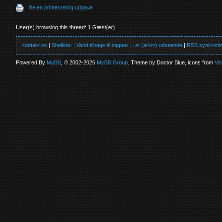
Se en printervenlig udgave
User(s) browsing this thread: 1 Gæst(er)
Kontakt os
|
Shellsec
|
Vend tilbage til toppen
|
Let (arkiv) udseende
|
RSS synkronis
Powered By
MyBB
, © 2002-2026
MyBB Group
. Theme by Doctor Blue, icons from
Vi