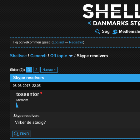
Søg
Medlemsli
Hej og velkommen gæst! (
Log ind
—
Registrer
)
Shellsec
/
Generelt
/
Off topic
/
Skype resolvers
t
Sider (2):
1
2
Næste »
Skype resolvers
08-06-2017, 22:05
tossentor
Medlem
Skype resolvers
Virker de stadig?