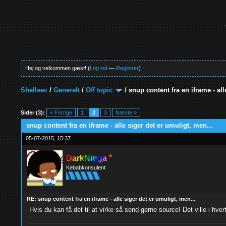
Hej og velkommen gæst! (
Log ind
—
Registrer
)
Shellsec
/
Generelt
/
Off topic
/
snup content fra en iframe - all
0 Stemmer - 0 Gennemsnit
1
2
3
4
5
Sider (3):
« Forrige
1
2
3
Næste »
snup content fra en iframe - alle siger det er umuligt, men...
05-07-2015, 15:37
DarkNigga
Kebabkonsulent
RE: snup content fra en iframe - alle siger det er umuligt, men...
Hvis du kan få det til at virke så send gerne source! Det ville i hv