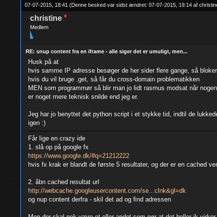
07-07-2015, 18:41
(Denne besked var sidst ændret: 07-07-2015, 19:14 af
christin
christine
Medlem
RE: snup content fra en iframe - alle siger det er umuligt, men...
Husk på at
hvis samme IP adresse besøger de her sider flere gange, så bloker
hvis du vil bruge .get, så får du cross-domain problematikken
MEN som programmør så blir man jo lidt rasmus modsat når nogen s
er noget mere teknisk snilde end jeg er.
Jeg har jo benyttet det python script i et stykke tid, indtil de lukke
igen :)
Får lige en crazy ide
1. slå op på google fx
https://www.google.dk/#q=21212222
hvis fx krak er blandt de første 5 resultater, og der er en cached ver
2. åbn cached resultat url
http://webcache.googleusercontent.com/se...clnk&gl=dk
og nup content derfra - skil det ad og find adressen
Men der skal nok være et eller andet som gør at det heller ik virker 