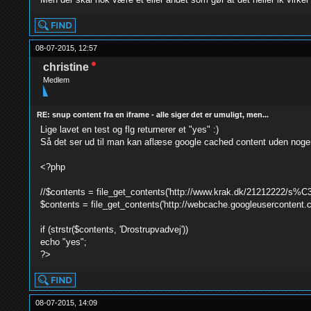
08-07-2015, 12:57
christine
Medlem
RE: snup content fra en iframe - alle siger det er umuligt, men...
Lige lavet en test og flg returnerer et "yes" :)
Så det ser ud til man kan aflæse google cached content uden noge
<?php
//$contents = file_get_contents('http://www.krak.dk/21212222/s%C
$contents = file_get_contents('http://webcache.googleuserconte
if (strstr($contents, 'Drostrupvadvej'))
echo "yes";
?>
08-07-2015, 14:09