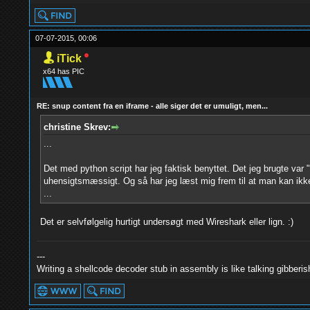
07-07-2015, 00:06
iTick
x64 has PIC
RE: snup content fra en iframe - alle siger det er umuligt, men...
christine Skrev:
...
Det med python script har jeg faktisk benyttet. Det jeg brugte var "re
uhensigtsmæssigt. Og så har jeg læst mig frem til at man kan ikke 
...
Det er selvfølgelig hurtigt undersøgt med Wireshark eller lign. :)
---
Writing a shellcode decoder stub in assembly is like talking gibberish in