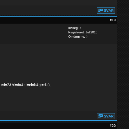
#19
Indlæg: 7
Registreret: Jul 2015
Omdømme:
0
+&cd=2&hl=da&ct=clnk&gl=dk');
#20