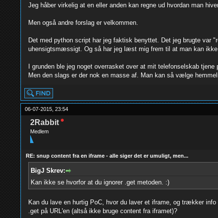
Jeg håber virkelig at en eller anden kan regne ud hvordan man hiver
Men også andre forslag er velkommen.
Det med python script har jeg faktisk benyttet. Det jeg brugte var "req
uhensigtsmæssigt. Og så har jeg læst mig frem til at man kan ikke f
I grunden ble jeg noget overrasket over at mit telefonselskab tjene
Men den slags er der nok en masse af. Man kan så vælge hemmelig
06-07-2015, 23:54
2Rabbit
Medlem
RE: snup content fra en iframe - alle siger det er umuligt, men...
BigJ Skrev:
Kan ikke se hvorfor at du ignorer .get metoden. :)
Kan du lave en hurtig PoC, hvor du laver et iframe, og trækker info 
.get på URL'en (altså ikke bruge content fra iframet)?