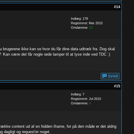
#14
Indlæg: 178
Registreret: Mar 2015
Omdømme:
13
u brugerene ikke kan se hvor du får dine data udtræk fra. Dog skal
. Kan være det får nogle røde lamper til at lyse inde ved TDC :)
#15
Indlæg: 7
Registreret: Jul 2015
Omdømme:
0
række content ud af en hidden iframe, for på den måde er det aldrig
 dagligt og request'er noget.