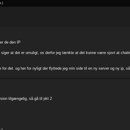
e
.
)
er de den IP
iger at det er umuligt, os derfor jeg tænkte at det kunne være sjovt at ch
de for det. og her for nyligt der flyttede jeg min side til en ny server og ny ip
sion tilgængelig, så gå til pkt 2
;)