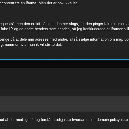
 content fra en iframe. Men det er nok ikke let.
uests" men den er lidt dårlig til den her slags, for den pinger faktisk url'en ad
ake IP og de andre headers som sendes, så jeg konkluderede at iframen ville 
 penge på at dele min adresse med andre, altså sælge information om mig, uden
t nummer hvis man ik vil støtte det.
ud af det med .get? Jeg forstår stadig ikke hvordan cross domain policy ikke sku