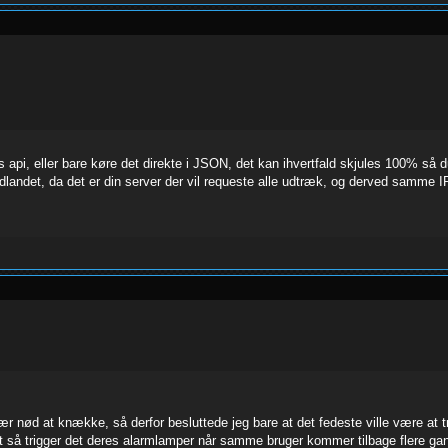
api, eller bare køre det direkte i JSON, det kan ihvertfald skjules 100% så d
dlandet, da det er din server der vil requeste alle udtræk, og derved samme IP
r nød at knække, så derfor besluttede jeg bare at det fedeste ville være at t
t så trigger det deres alarmlamper når samme bruger kommer tilbage flere gang