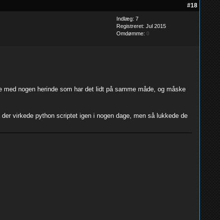
#18
Indlæg: 7
Registreret: Jul 2015
Omdømme:
0
atte med nogen herinde som har det lidt på samme måde, og måske
, så der virkede python scriptet igen i nogen dage, men så lukkede de