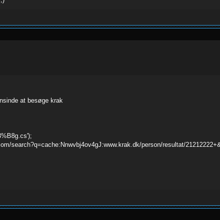
nsinde at besøge krak
3%B8g.cs');
nt.com/search?q=cache:Nnwvbj4ov4gJ:www.krak.dk/person/resultat/21212222