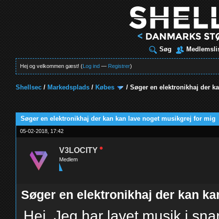
Søg
Medlemsli
Hej og velkommen gæst! (
Log ind
—
Registrer
)
Shellsec
/
Markedsplads
/
Købes
/
Søger en elektronikhaj der k
t
Søger en elektronikhaj der kan kan lave noget musikgrej for mig
05-02-2018, 17:42
V3LOCITY
Medlem
Søger en elektronikhaj der kan ka
Hej. Jeg har lavet musik i snar