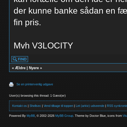
der kunne banke sådan en fæt
fin pris.
Mvh V3LOCITY
«
Ældre
|
Nyere
»
Se en printervenlig udgave
User(s) browsing this thread: 1 Gæst(er)
Kontakt os
|
Shellsec
|
Vend tilbage til toppen
|
Let (arkiv) udseende
|
RSS synkronis
Powered By
MyBB
, © 2002-2026
MyBB Group
. Theme by Doctor Blue, icons from
Vi