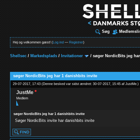
Søg
Medlemsli
Hej og velkommen gæst! (
Log ind
—
Registrer
)
Shellsec
/
Markedsplads
/
Invitationer
/
søger NordicBits jeg har
t
søger NordicBits jeg har 1 danishbits invite
29-07-2017, 17:43
(Denne besked var sidst ændret: 30-07-2017, 15:45 af
JustMe
.
)
JustMe
Medlem
søger NordicBits jeg har 1 danishbits invite
Søger NordicBits invite har danishbits invite