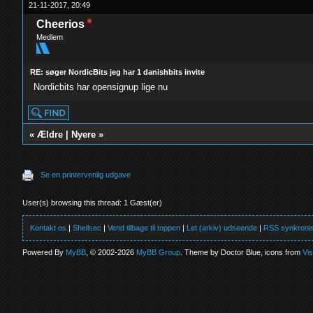
21-11-2017, 20:49
Cheerios
Medlem
RE: søger NordicBits jeg har 1 danishbits invite
Nordicbits har opensignup lige nu
«
Ældre
|
Nyere
»
Se en printervenlig udgave
User(s) browsing this thread: 1 Gæst(er)
Kontakt os
|
Shellsec
|
Vend tilbage til toppen
|
Let (arkiv) udseende
|
RSS synkronis
Powered By
MyBB
, © 2002-2026
MyBB Group
. Theme by Doctor Blue, icons from
Vi