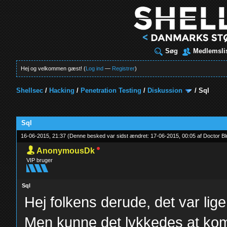
Søg
Medlemsli
Hej og velkommen gæst! (
Log ind
—
Registrer
)
Shellsec
/
Hacking
/
Penetration Testing
/
Diskussion
/
Sql
t
Sql
16-06-2015, 21:37
(Denne besked var sidst ændret: 17-06-2015, 00:05 af
Doctor B
AnonymousDk
VIP bruger
Sql
Hej folkens derude, det var lige 
Men kunne det lykkedes at ko