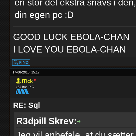
en stor del ekstra snavs i den,
din egen pc :D
GOOD LUCK EBOLA-CHAN
I LOVE YOU EBOLA-CHAN
17-06-2015, 15:17
iTick
x64 has PIC
RE: Sql
R3dpill Skrev:
Jeg vil anbefale, at du sætte