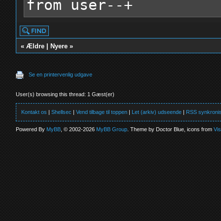
from user--+
«
Ældre
|
Nyere
»
Se en printervenlig udgave
User(s) browsing this thread: 1 Gæst(er)
Kontakt os
|
Shellsec
|
Vend tilbage til toppen
|
Let (arkiv) udseende
|
RSS synkronis
Powered By
MyBB
, © 2002-2026
MyBB Group
. Theme by Doctor Blue, icons from
Vi