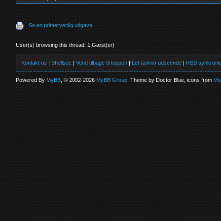
Se en printervenlig udgave
User(s) browsing this thread: 1 Gæst(er)
Kontakt os
|
Shellsec
|
Vend tilbage til toppen
|
Let (arkiv) udseende
|
RSS synkronis
Powered By
MyBB
, © 2002-2026
MyBB Group
. Theme by Doctor Blue, icons from
Vi