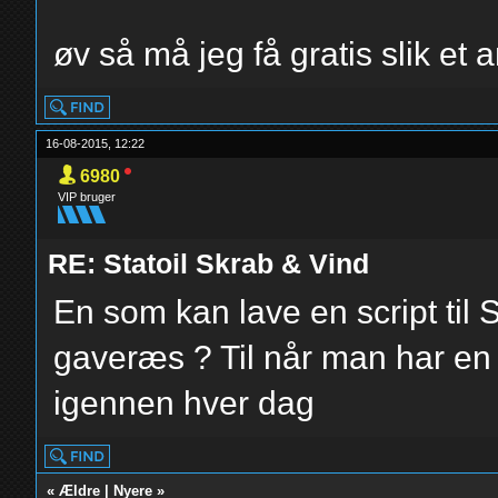
øv så må jeg få gratis slik et 
16-08-2015, 12:22
6980
VIP bruger
RE: Statoil Skrab & Vind
En som kan lave en script til S
gaveræs ? Til når man har en d
igennen hver dag
«
Ældre
|
Nyere
»