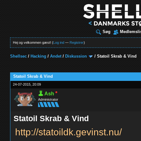
Søg
Medlemsli
Hej og velkommen gæst! (
Log ind
—
Registrer
)
Shellsec
/
Hacking
/
Andet
/
Diskussion
/
Statoil Skrab & Vind
t
Statoil Skrab & Vind
24-07-2015, 20:09
Ash
Administrator
Statoil Skrab & Vind
http://statoildk.gevinst.nu/