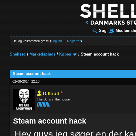
Søg
Medlemsli
Hej og velkommen gæst! (
Log ind
—
Registrer
)
Shellsec
/
Markedsplads
/
Købes
/
Steam account hack
t
Steam account hack
02-08-2014, 22:18
DJloud
The DJ is in the house
Steam account hack
Hey guys jeg søger en der ka