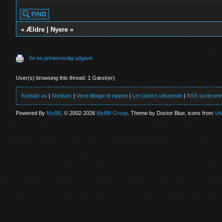
«
Ældre
|
Nyere
»
Se en printervenlig udgave
User(s) browsing this thread: 1 Gæst(er)
Kontakt os
|
Shellsec
|
Vend tilbage til toppen
|
Let (arkiv) udseende
|
RSS synkronis
Powered By
MyBB
, © 2002-2026
MyBB Group
. Theme by Doctor Blue, icons from
Vi