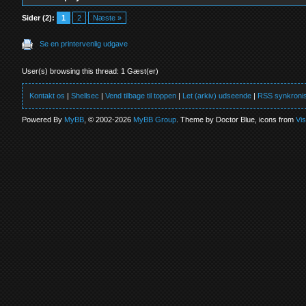
Sider (2):
1
2
Næste »
Se en printervenlig udgave
User(s) browsing this thread: 1 Gæst(er)
Kontakt os
|
Shellsec
|
Vend tilbage til toppen
|
Let (arkiv) udseende
|
RSS synkronis
Powered By
MyBB
, © 2002-2026
MyBB Group
. Theme by Doctor Blue, icons from
Vi