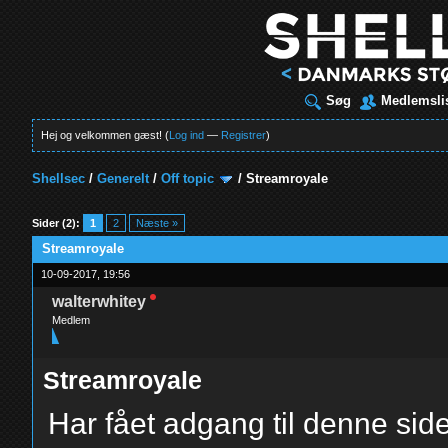
Søg
Medlemsli
Hej og velkommen gæst! (
Log ind
—
Registrer
)
Shellsec
/
Generelt
/
Off topic
/
Streamroyale
t
Sider (2):
1
2
Næste »
Streamroyale
10-09-2017, 19:56
walterwhitey
Medlem
Streamroyale
Har fået adgang til denne side