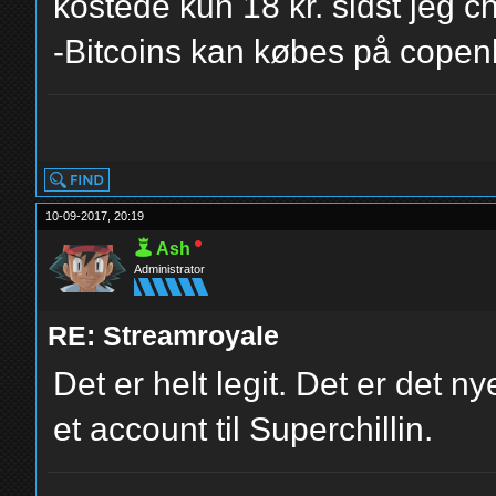
kostede kun 18 kr. sidst jeg 
-Bitcoins kan købes på copen
AYYYY LMAO
10-09-2017, 20:19
Ash
Administrator
RE: Streamroyale
Det er helt legit. Det er det n
et account til Superchillin.