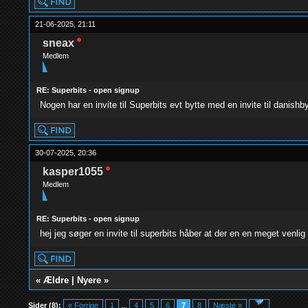
21-06-2025, 21:11
sneax
Medlem
RE: Superbits - open signup
Nogen har en invite til Superbits evt bytte med en invite til danishb
30-07-2025, 20:36
kasper1055
Medlem
RE: Superbits - open signup
hej jeg søger en invite til superbits håber at der en en meget venlig 
«
Ældre
|
Nyere
»
Sider (8):
« Forrige
1
...
4
5
6
7
8
Næste »