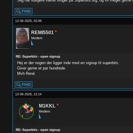
Jeg har tidligere været bruger på Superbits.org, og vil meget gerne 
12-06-2025, 02:06
REMI5501
Medlem
RE: Superbits - open signup
Hej er der nogen der ligger inde med en signup til superbits.
Giver gerne et par hundrede.
Mvh René
13-06-2025, 12:14
M1KKL
Medlem
RE: Superbits - open signup