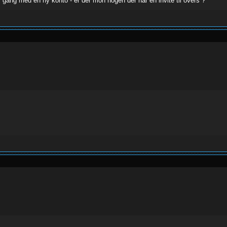
i gang med en ny konto - er der mon nogen der har en invite til overs ?