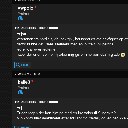
21-06-2025, 07:39
vwpolo
Medlem
RE: Superbits - open signup
Hejsa.
Veteranen fra nordic-t, db, nextgn , hounddougs etc er vågnet op e
derfor kunne det være alletiders med en invite til Superbits.
jeg er klar over reglerne.
håber der er en som vil hjælpe mig gøre mine børnebørn glade
21-06-2025, 16:00
kalle3
Medlem
RE: Superbits - open signup
Hej
Er der nogen der kan hjælpe med en invitation til Superbits?
Min konto blev deaktiveret efter for lang tid fravær, og jeg har ikke