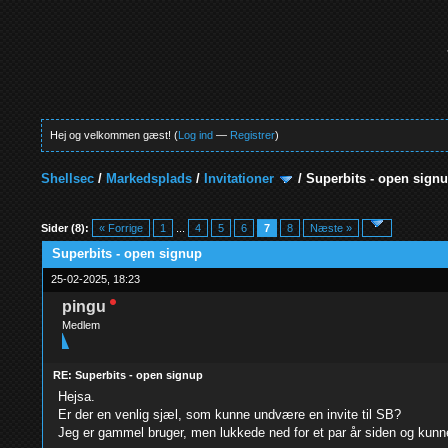
Hej og velkommen gæst! (
Log ind
—
Registrer
)
Shellsec
/
Markedsplads
/
Invitationer
/
Superbits - open sign
2 Stemmer - 5 Gennemsnit
1
2
3
4
5
Sider (8):
« Forrige
1
...
4
5
6
7
8
Næste »
Superbits - open signup
25-02-2025, 18:23
pingu
Medlem
RE: Superbits - open signup
Hejsa.
Er der en venlig sjæl, som kunne undvære en invite til SB?
Jeg er gammel bruger, men lukkede ned for et par år siden og ku