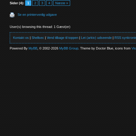
Sider (4):
1
2
3
4
Næste »
Se en printervenlig udgave
User(s) browsing this thread: 1 Gæst(er)
Kontakt os
|
Shellsec
|
Vend tilbage til toppen
|
Let (arkiv) udseende
|
RSS synkronis
Powered By
MyBB
, © 2002-2026
MyBB Group
. Theme by Doctor Blue, icons from
Vi