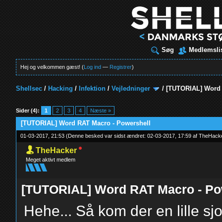
Søg
Medlemsli
Hej og velkommen gæst! (
Log ind
—
Registrer
)
Shellsec
/
Hacking
/
Infektion
/
Vejledninger
/
[TUTORIAL] Word 
t
Sider (4):
1
2
3
4
Næste »
[TUTORIAL] Word RAT Macro - Powershell
01-03-2017, 21:53
(Denne besked var sidst ændret: 02-03-2017, 17:59 af
TheHack
TheHacker
Meget aktivt medlem
[TUTORIAL] Word RAT Macro - Po
Hehe... Så kom der en lille sjov