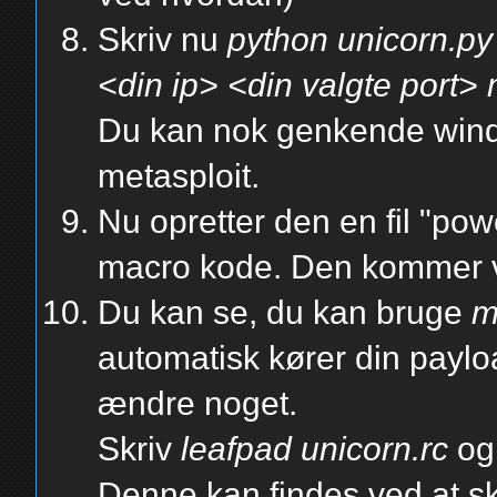
Skriv nu
python unicorn.py
<din ip> <din valgte port>
Du kan nok genkende wind
metasploit.
Nu opretter den en fil "powe
macro kode. Den kommer vi 
Du kan se, du kan bruge
m
automatisk kører din payloa
ændre noget.
Skriv
leafpad unicorn.rc
og 
Denne kan findes ved at s