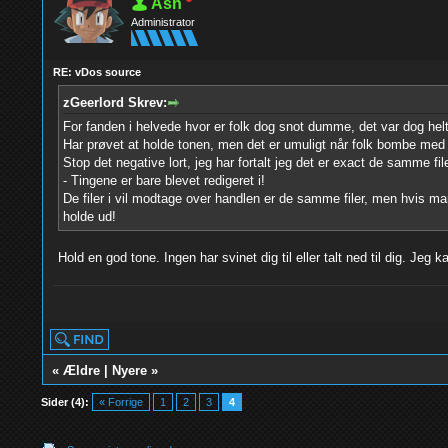
Ash
Administrator
RE: vDos source
zGeerlord Skrev:
For fanden i helvede hvor er folk dog snot dumme, det var dog helt 
Har prøvet at holde tonen, men det er umuligt når folk bombe med n
Stop det negative lort, jeg har fortalt jeg det er exact de samme fi
- Tingene er bare blevet redigeret i!
De filer i vil modtage over handlen er de samme filer, men hvis man
holde ud!
Hold en god tone. Ingen har svinet dig til eller talt ned til dig. J
yolo
«
Ældre
|
Nyere
»
Sider (4):
« Forrige
1
2
3
4