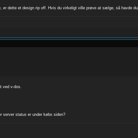
e, er dette et design rip off. Hvis du virkeligt ville prøve at sælge, så havde
gt ved v-dos.
er server status er under købs siden?