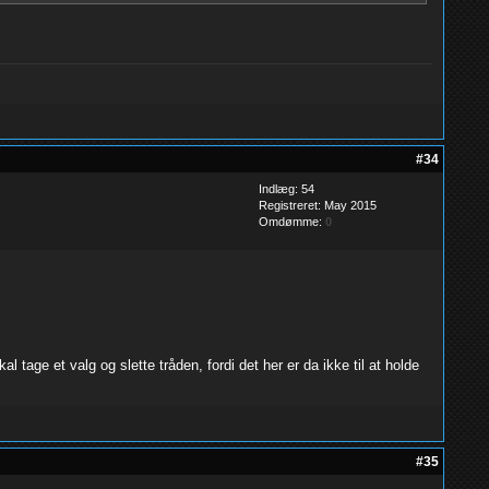
#34
Indlæg: 54
Registreret: May 2015
Omdømme:
0
age et valg og slette tråden, fordi det her er da ikke til at holde
#35