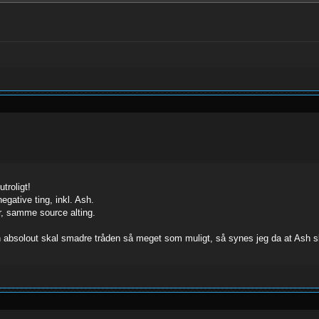
troligt!
gative ting, inkl. Ash.
er, samme source alting.
absolout skal smadre tråden så meget som muligt, så synes jeg da at Ash skal t