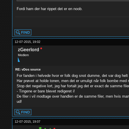
Fordi ham der har rippet det er en noob.
yolo
12-07-2015, 19:02
zGeerlord
Medlem
RE: vDos source
For fanden i helvede hvor er folk dog snot dumme, det var dog helt u
Har prøvet at holde tonen, men det er umuligt når folk bombe med ne
Stop det negative lort, jeg har fortalt jeg det er exact de samme fil
- Tingene er bare blevet redigeret i!
De filer i vil modtage over handlen er de samme filer, men hvis man 
ud!
12-07-2015, 19:07