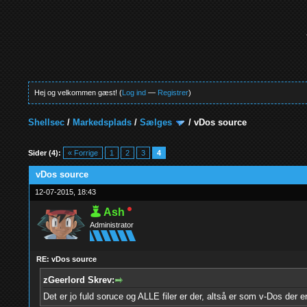
Hej og velkommen gæst! (
Log ind
—
Registrer
)
Shellsec
/
Markedsplads
/
Sælges
/
vDos source
0 Stemmer - 0 Gennemsnit
1
2
3
4
5
Sider (4):
« Forrige
1
2
3
4
vDos source
12-07-2015, 18:43
Ash
Administrator
RE: vDos source
zGeerlord Skrev:
Det er jo fuld soruce og ALLE filer er der, altså er som v-Dos der er