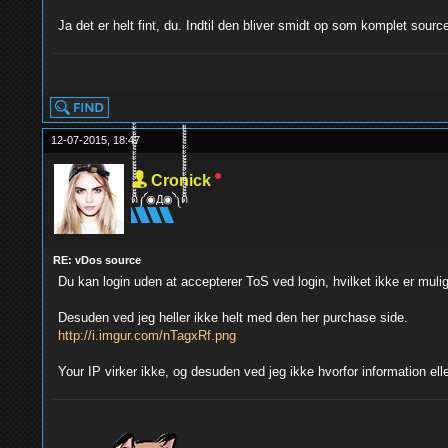
Ja det er helt fint, du. Indtil den bliver smidt op som komplet sourc
yolo
12-07-2015, 18:47
Cronick
ด็็้้้้้็็็็็้้้้้็็็็็้้้้้༼◉Д◉༽ด็็็็็้้้้้็็็็้้้้้็็็็็้้
RE: vDos source
Du kan login uden at accepterer ToS ved login, hvilket ikke er muli
Desuden ved jeg heller ikke helt med den her purchase side.
http://i.imgur.com/nTagxRf.png
Your IP virker ikke, og desuden ved jeg ikke hvorfor information ell