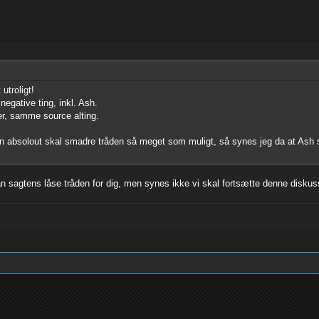
utroligt!
egative ting, inkl. Ash.
ler, samme source alting.
 absolout skal smadre tråden så meget som muligt, så synes jeg da at Ash skal 
eg kan sagtens låse tråden for dig, men synes ikke vi skal fortsætte denne dis