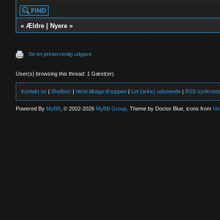
«
Ældre
|
Nyere
»
Se en printervenlig udgave
User(s) browsing this thread: 1 Gæst(er)
Kontakt os
|
Shellsec
|
Vend tilbage til toppen
|
Let (arkiv) udseende
|
RSS synkronis
Powered By
MyBB
, © 2002-2026
MyBB Group
. Theme by Doctor Blue, icons from
Vi