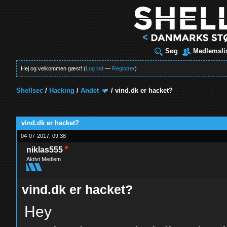
Søg
Medlemsli
Hej og velkommen gæst! (
Log ind
—
Registrer
)
Shellsec
/
Hacking
/
Andet
/
vind.dk er hacket?
t
vind.dk er hacket?
04-07-2017, 09:38
niklas555
Aktivt Medlem
vind.dk er hacket?
Hey