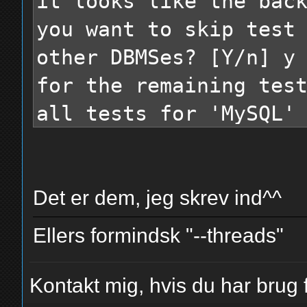
it looks like the bac
you want to skip test
other DBMSes? [Y/n] y
for the remaining tes
all tests for 'MySQL'
(1) and risk (1) valu
sqlmap got a 302 redi
'http://www.vind.dk:8
Det er dem, jeg skrev ind^^
paaske/index_rq.asp?s
Ellers formindsk "--threads"
follow? [Y/n] n
POST parameter 'zip' 
Kontakt mig, hvis du har brug f