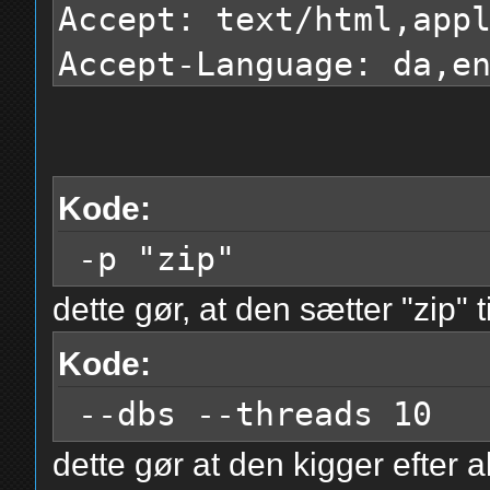
Accept: text/html,app
Accept-Language: da,e
Accept-Encoding: gzip
Content-Type: applica
Content-Length: 172
Kode:
Referer: http://www.v
-p "zip"
Cookie: rejsequizRegl
dette gør, at den sætter "zip" t
DNT: 1
Kode:
Connection: keep-aliv
--dbs --threads 10
Upgrade-Insecure-Requ
dette gør at den kigger efter a