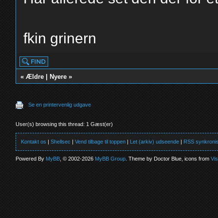
fkin grinern
«
Ældre
|
Nyere
»
Se en printervenlig udgave
User(s) browsing this thread: 1 Gæst(er)
Kontakt os
|
Shellsec
|
Vend tilbage til toppen
|
Let (arkiv) udseende
|
RSS synkronis
Powered By
MyBB
, © 2002-2026
MyBB Group
. Theme by Doctor Blue, icons from
Vi