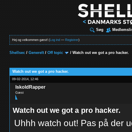
Søg
Medlemsli
Hej og velkommen gæst! (
Log ind
—
Registrer
)
Shellsec
/
Generelt
/
Off topic
/
Watch out we got a pro hacker.
t
Watch out we got a pro hacker.
09-02-2014, 12:46
IskoldRapper
Gæst
Watch out we got a pro hacker.
Uhhh watch out! Pas på der 