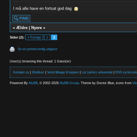
I må alle have en fortsat god dag
«
Ældre
|
Nyere
»
Sider (2):
« Forrige
1
2
Se en printervenlig udgave
User(s) browsing this thread: 1 Gæst(er)
Kontakt os
|
Shellsec
|
Vend tilbage til toppen
|
Let (arkiv) udseende
|
RSS synkronis
Powered By
MyBB
, © 2002-2026
MyBB Group
. Theme by Doctor Blue, icons from
Vi