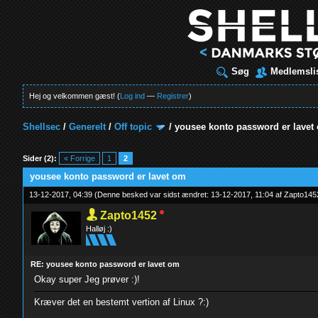
Søg
Medlemsli
Hej og velkommen gæst! (
Log ind
—
Registrer
)
Shellsec
/
Generelt
/
Off topic
/
yousee konto password er lavet
t
Sider (2):
« Forrige
1
2
yousee konto password er lavet om
13-12-2017, 04:39
(Denne besked var sidst ændret: 13-12-2017, 11:04 af
Zapto145
Zapto1452
Halløj :)
RE: yousee konto password er lavet om
Okay super Jeg prøver :)!
Kræver det en bestemt vertion af Linux ?:)