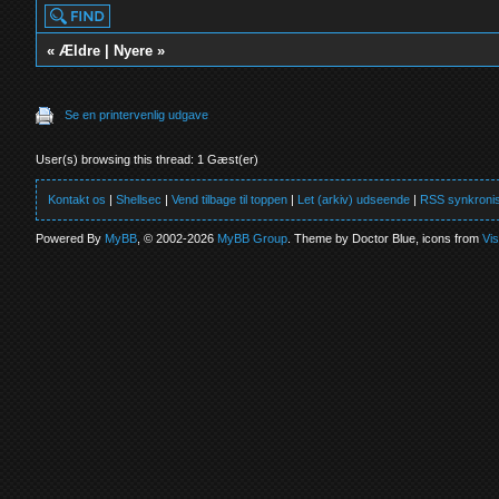
«
Ældre
|
Nyere
»
Se en printervenlig udgave
User(s) browsing this thread: 1 Gæst(er)
Kontakt os
|
Shellsec
|
Vend tilbage til toppen
|
Let (arkiv) udseende
|
RSS synkronis
Powered By
MyBB
, © 2002-2026
MyBB Group
. Theme by Doctor Blue, icons from
Vi