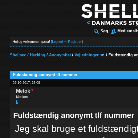
Søg
Medlemsli
Hej og velkommen gæst! (
Log ind
—
Registrer
)
Shellsec
/
Hacking
/
Anonymitet
/
Vejledninger
/
Fuldstændig a
t
Fuldstændig anonymt tlf nummer
02-10-2017, 15:08
Metok
Medlem
Fuldstændig anonymt tlf nummer
Jeg skal bruge et fuldstændigt