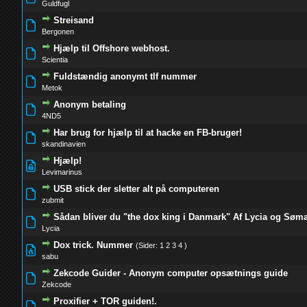
Guldfugl
Streisand
0 Stemmer - 0 ud af 5 i gennemsnit
1
2
3
4
5
Bergonen
Hjælp til Offshore webhost.
1 Stemmer - 1 ud af 5 i gennemsnit
1
2
3
4
5
Scientia
Fuldstændig anonymt tlf nummer
0 Stemmer - 0 ud af 5 i gennemsnit
1
2
3
4
5
Metok
Anonym betaling
0 Stemmer - 0 ud af 5 i gennemsnit
1
2
3
4
5
4ND5
Har brug for hjælp til at hacke en FB-bruger!
0 Stemmer - 0 ud af 5 i gennemsnit
1
2
3
4
5
skandinavien
Hjælp!
0 Stemmer - 0 ud af 5 i gennemsnit
1
2
3
4
5
Levimarinus
USB stick der sletter alt på computeren
0 Stemmer - 0 ud af 5 i gennemsnit
1
2
3
4
5
zubmit
Sådan bliver du "the dox king i Danmark" Af Lycia og Sø
1 Stemmer - 5 ud af 5 i gennemsnit
1
2
3
4
5
Lycia
Dox trick. Nummer
(Sider:
1
2
3
4
)
1 Stemmer - 5 ud af 5 i gennemsnit
1
2
3
4
5
sabu
Zekcode Guider - Anonym computer opsætnings guide
0 Stemmer - 0 ud af 5 i gennemsnit
1
2
3
4
5
Zekcode
Proxifier + TOR guiden!.
0 Stemmer - 0 ud af 5 i gennemsnit
1
2
3
4
5