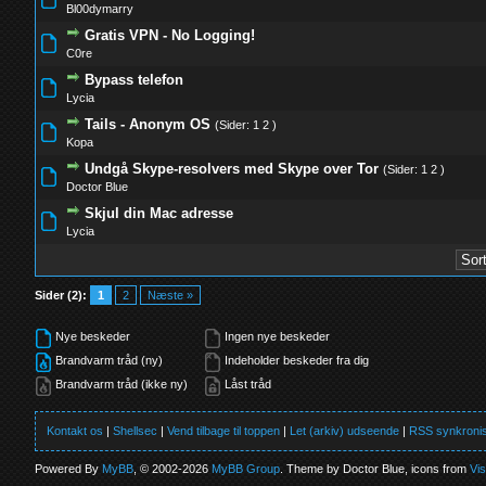
Bl00dymarry
Gratis VPN - No Logging!
0 Stemmer - 0 ud af 5 i gennemsnit
1
2
3
4
5
C0re
Bypass telefon
0 Stemmer - 0 ud af 5 i gennemsnit
1
2
3
4
5
Lycia
Tails - Anonym OS
(Sider:
1
2
)
0 Stemmer - 0 ud af 5 i gennemsnit
1
2
3
4
5
Kopa
Undgå Skype-resolvers med Skype over Tor
(Sider:
1
2
)
1 Stemmer - 5 ud af 5 i gennemsnit
1
2
3
4
5
Doctor Blue
Skjul din Mac adresse
1 Stemmer - 3 ud af 5 i gennemsnit
1
2
3
4
5
Lycia
Sider (2):
1
2
Næste »
Nye beskeder
Ingen nye beskeder
Brandvarm tråd (ny)
Indeholder beskeder fra dig
Brandvarm tråd (ikke ny)
Låst tråd
Kontakt os
|
Shellsec
|
Vend tilbage til toppen
|
Let (arkiv) udseende
|
RSS synkronis
Powered By
MyBB
, © 2002-2026
MyBB Group
. Theme by Doctor Blue, icons from
Vi