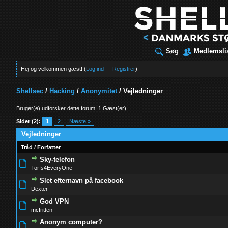
Søg
Medlemsli
Hej og velkommen gæst! (
Log ind
—
Registrer
)
Shellsec
/
Hacking
/
Anonymitet
/
Vejledninger
Bruger(e) udforsker dette forum: 1 Gæst(er)
Sider (2):
1
2
Næste »
Vejledninger
Tråd
/
Forfatter
Sky-telefon
0 Stemmer - 0 ud af 5 i gennemsnit
1
2
3
4
5
TorIs4EveryOne
Slet efternavn på facebook
1 Stemmer - 5 ud af 5 i gennemsnit
1
2
3
4
5
Dexter
God VPN
0 Stemmer - 0 ud af 5 i gennemsnit
1
2
3
4
5
mcfritten
Anonym computer?
0 Stemmer - 0 ud af 5 i gennemsnit
1
2
3
4
5